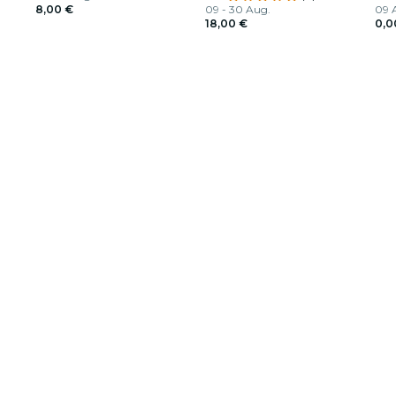
8,00 €
09 - 30 Aug.
09 A
18,00 €
0,0