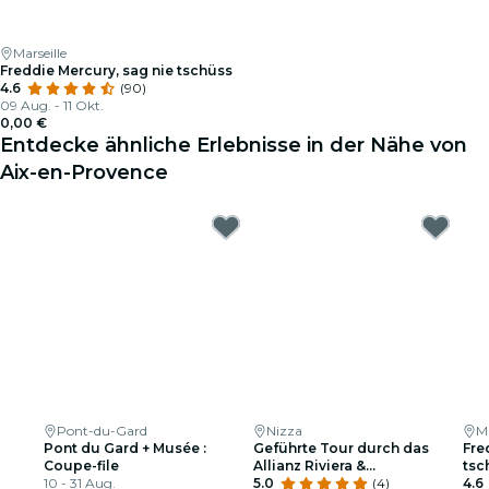
Marseille
Freddie Mercury, sag nie tschüss
4.6
(90)
09 Aug. - 11 Okt.
0,00 €
Entdecke ähnliche Erlebnisse in der Nähe von
Aix-en-Provence
Pont-du-Gard
Nizza
Ma
Pont du Gard + Musée :
Geführte Tour durch das
Fre
Coupe-file
Allianz Riviera &
tsc
10 - 31 Aug.
Nationalmuseum für Sport
5.0
(4)
4.6