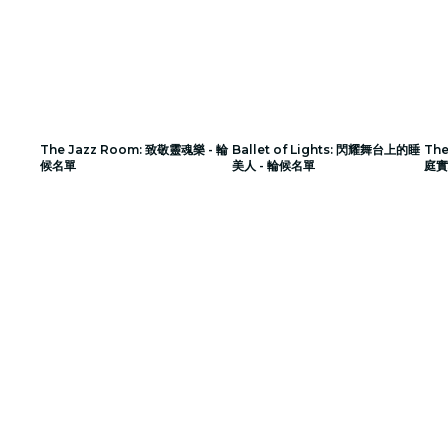
The Jazz Room: 致敬靈魂樂 - 輪
Ballet of Lights: 閃耀舞台上的睡
The
候名單
美人 - 輪候名單
庭實