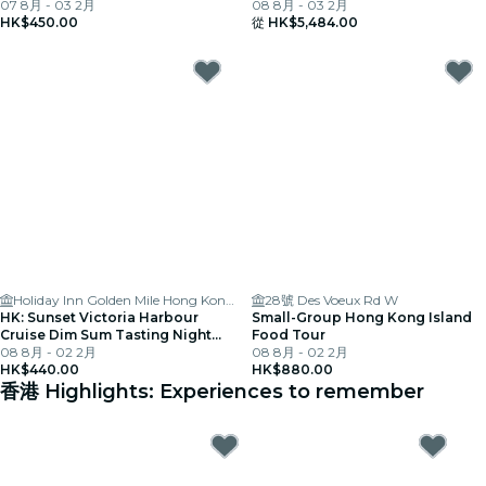
more
07 8月 - 03 2月
08 8月 - 03 2月
HK$450.00
從
HK$5,484.00
Holiday Inn Golden Mile Hong Kong, an IHG Hotel
28號 Des Voeux Rd W
HK: Sunset Victoria Harbour
Small-Group Hong Kong Island
Cruise Dim Sum Tasting Night
Food Tour
Tour
08 8月 - 02 2月
08 8月 - 02 2月
HK$440.00
HK$880.00
香港 Highlights: Experiences to remember