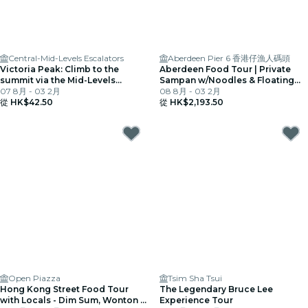
Central-Mid-Levels Escalators
Aberdeen Pier 6 香港仔漁人碼頭
Victoria Peak: Climb to the
Aberdeen Food Tour | Private
summit via the Mid-Levels
Sampan w/Noodles & Floating
escalato on an audio tour
07 8月 - 03 2月
Kitchen
08 8月 - 03 2月
從
HK$42.50
從
HK$2,193.50
Open Piazza
Tsim Sha Tsui
Hong Kong Street Food Tour
The Legendary Bruce Lee
with Locals - Dim Sum, Wonton &
Experience Tour