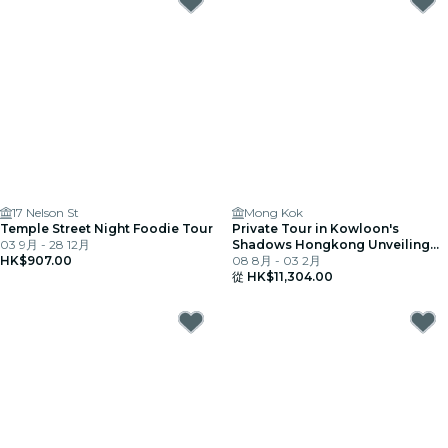
17 Nelson St
Mong Kok
Temple Street Night Foodie Tour
Private Tour in Kowloon's
03 9月 - 28 12月
Shadows Hongkong Unveiling
HK$907.00
Darkside
08 8月 - 03 2月
從
HK$11,304.00