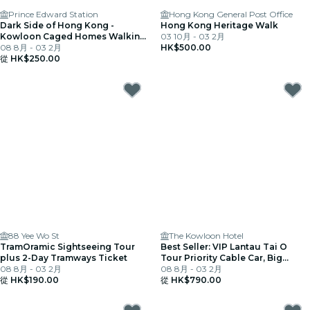
Prince Edward Station
Hong Kong General Post Office
Dark Side of Hong Kong -
Hong Kong Heritage Walk
Kowloon Caged Homes Walking
03 10月 - 03 2月
Tour
08 8月 - 03 2月
HK$500.00
從
HK$250.00
88 Yee Wo St
The Kowloon Hotel
TramOramic Sightseeing Tour
Best Seller: VIP Lantau Tai O
plus 2-Day Tramways Ticket
Tour Priority Cable Car, Big
08 8月 - 03 2月
Buddha
08 8月 - 03 2月
從
HK$190.00
從
HK$790.00