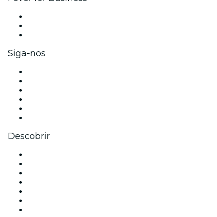
Eventos privados e ingressos para grupos
Benefícios para as empresas
Cartões-presente e vouchers para empresas
Siga-nos
Facebook
X (Twitter)
Instagram
TikTok
LinkedIn
YouTube
Descobrir
Locais de eventos - São Paulo
Brasil
Hoje
Amanhã
Esta semana
Neste fim de semana
Halloween