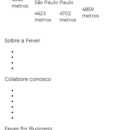
São Paulo
Paulo
metros
4859
4623
4702
metros
metros
metros
Sobre a Fever
Imprensa
Carreiras
Cartões-Presente
Central de Ajuda
Colabore conosco
Gerencie seu evento
Publique seu evento
Eventos corporativos e benefícios
Programa de Afiliados
Programa de embaixadores e influencers
Parcerias
Fever for Business