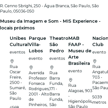
R. Cenno Sbrighi, 250 - Água Branca, São Paulo, São
Paulo, 05036-050
Museu da Imagem e Som - MIS Experience -
locais próximos
Unibes
Parque
Theatro
MAB
Nacion
Cultural
Villa-
São
FAAP -
Club
Lobos
Pedro
Museu de
eventos
evento
Arte
evento
eventos
Brasileira
Rua
Rua
evento
Oscar
Angatu
Avenida
Rua
Freire,
703 -
Professor
Barra
2500 -
Pacaem
Fonseca
Funda,
Rua
Sumaré,
São Pau
Rodrigues,
171 -
Alagoas, 903
São
2001 - Alto
Barra
-
5039
Paulo
de
Funda,
Higienópolis,
metros
Pinheiros,
São
São Paulo
4568