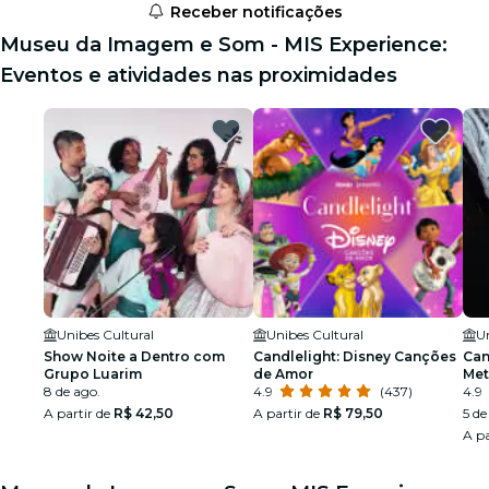
Receber notificações
Museu da Imagem e Som - MIS Experience:
Eventos e atividades nas proximidades
Unibes Cultural
Unibes Cultural
Un
Show Noite a Dentro com
Candlelight: Disney Canções
Can
Grupo Luarim
de Amor
Met
8 de ago.
4.9
(437)
4.9
A partir de
R$ 42,50
A partir de
R$ 79,50
5 de
A pa