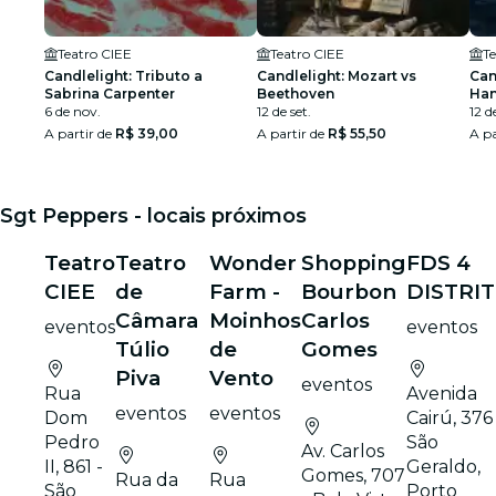
Teatro CIEE
Teatro CIEE
T
Candlelight: Tributo a
Candlelight: Mozart vs
Can
Sabrina Carpenter
Beethoven
Han
6 de nov.
12 de set.
12 d
A partir de
R$ 39,00
A partir de
R$ 55,50
A pa
Sgt Peppers - locais próximos
Teatro
Teatro
Wonder
Shopping
FDS 4
CIEE
de
Farm -
Bourbon
DISTRI
Câmara
Moinhos
Carlos
eventos
eventos
Túlio
de
Gomes
Piva
Vento
eventos
Rua
Avenida
eventos
eventos
Dom
Cairú, 376 
Pedro
São
Av. Carlos
II, 861 -
Geraldo,
Gomes, 707
Rua da
Rua
São
Porto