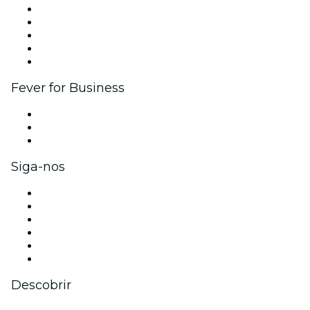
Publique seu evento
Eventos corporativos e benefícios
Programa de Afiliados
Programa de embaixadores e influencers
Parcerias
Fever for Business
Eventos privados e ingressos para grupos
Benefícios para as empresas
Cartões-presente e vouchers para empresas
Siga-nos
Facebook
X (Twitter)
Instagram
TikTok
LinkedIn
YouTube
Descobrir