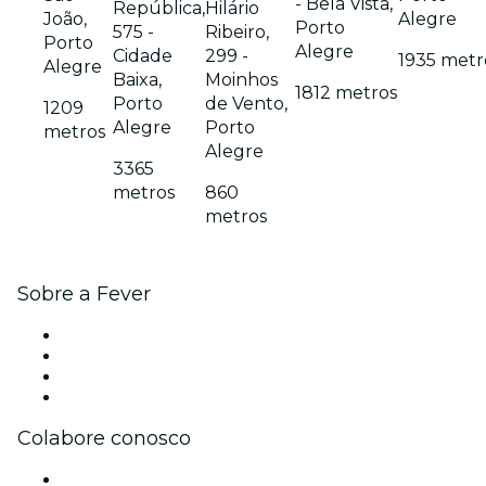
- Bela Vista,
República,
Hilário
João,
Alegre
Porto
575 -
Ribeiro,
Porto
Alegre
Cidade
299 -
1935 metr
Alegre
Baixa,
Moinhos
1812 metros
Porto
de Vento,
1209
Alegre
Porto
metros
Alegre
3365
metros
860
metros
Sobre a Fever
Imprensa
Carreiras
Cartões-Presente
Central de Ajuda
Colabore conosco
Gerencie seu evento