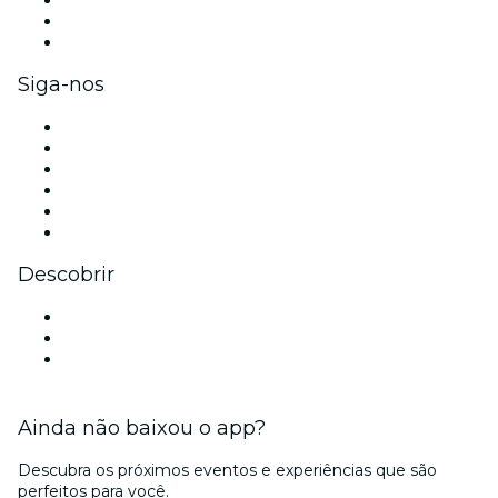
Benefícios para as empresas
Cartões-presente e vouchers para empresas
Siga-nos
Facebook
X (Twitter)
Instagram
TikTok
LinkedIn
YouTube
Descobrir
Locais de eventos - Porto Alegre
Brasil
Natal
Ainda não baixou o app?
Descubra os próximos eventos e experiências que são
perfeitos para você.