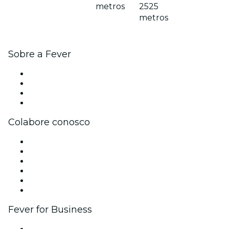
metros
2525
metros
Sobre a Fever
Imprensa
Carreiras
Cartões-Presente
Central de Ajuda
Colabore conosco
Gerencie seu evento
Publique seu evento
Eventos corporativos e benefícios
Programa de Afiliados
Programa de embaixadores e influencers
Parcerias
Fever for Business
Eventos privados e ingressos para grupos