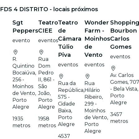
FDS 4 DISTRITO - locais próximos
Sgt
Teatro
Teatro
Wonder
Shoppin
Peppers
CIEE
de
Farm -
Bourbon
Câmara
Moinhos
Carlos
evento
eventos
Túlio
de
Gomes
Piva
Vento
eventos
R.
Rua
eventos
eventos
Quintino
Dom
Bocaiúva,
Pedro
Av. Carlos
256 -
II, 861 -
Gomes, 70
Rua da
Rua
Moinhos
São
- Bela Vista,
República,
Hilário
de Vento,
João,
Porto
575 -
Ribeiro,
Porto
Porto
Alegre
Cidade
299 -
Alegre
Alegre
Baixa,
Moinhos
3457
Porto
de Vento,
1935
1958
metros
Alegre
Porto
metros
metros
Alegre
4537