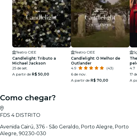
Teatro CIEE
Teatro CIEE
S
Candlelight: Tributo a
Candlelight: O Melhor de
The
Michael Jackson
Outlander
pel
25 de set.
4.9
(43)
Orl
4.7
A partir de
R$ 50,00
6 de nov.
17 d
A partir de
R$ 70,00
A pa
Como chegar?
FDS 4 DISTRITO
Avenida Cairú, 376 - São Geraldo, Porto Alegre, Porto
Alegre, 90230-030