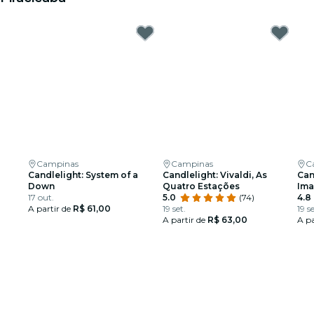
Campinas
Campinas
C
Candlelight: System of a
Candlelight: Vivaldi, As
Can
Down
Quatro Estações
Ima
17 out.
5.0
(74)
4.8
A partir de
R$ 61,00
19 set.
19 se
A partir de
R$ 63,00
A pa