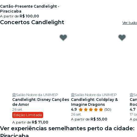
Cartão-Presente Candlelight -
Piracicaba
A partir de
R$ 100,00
Concertos Candlelight
Ver tudo
Salão Nobre da UNIMEP
Salão Nobre da UNIMEP
S
Candlelight: Disney Canções
Candlelight: Coldplay &
Can
de Amor
Imagine Dragons
Ro
26 set.
4.9
(50)
4.7
26 set.
17 o
Edição Limitada
A partir de
R$ 55,00
A pa
A partir de
R$ 71,00
Ver experiências semelhantes perto da cidade:
Piracicaba