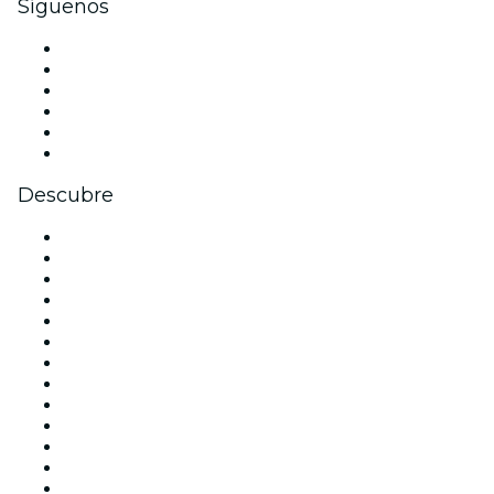
Síguenos
Facebook
X (Twitter)
Instagram
TikTok
LinkedIn
Youtube
Descubre
Locales y espacios de eventos en Madrid
España
Hoy
Mañana
Esta semana
Este fin de semana
Halloween
San Valentín
Team Building Madrid
La La Love You
Viva Suecia
Navidad
Año Nuevo