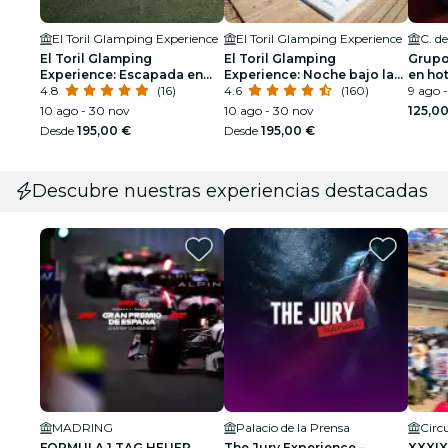
El Toril Glamping Experience
El Toril Glamping Experience
C. de
El Toril Glamping
El Toril Glamping
Grupo
Experience: Escapada en
Experience: Noche bajo las
en ho
Tienda Safari con desayuno
4.8
(16)
estrellas en habitación
4.6
(160)
Gran 
9 ago -
burbuja para 2
10 ago - 30 nov
10 ago - 30 nov
125,0
Desde
195,00 €
Desde
195,00 €
Descubre nuestras experiencias destacadas
MADRING
Palacio de la Prensa
FORMULA 1 TAG HEUER
The Jury Experience –
XXXIX