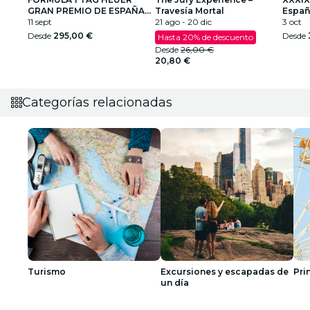
GRAN PREMIO DE ESPAÑA
Travesía Mortal
Españ
2026
11 sept
21 ago - 20 dic
Cami
3 oct
Desde
295,00 €
Desde
Hasta 20% de descuento
Desde
26,00 €
20,80 €
Categorías relacionadas
Turismo
Excursiones y escapadas de
Pri
un día