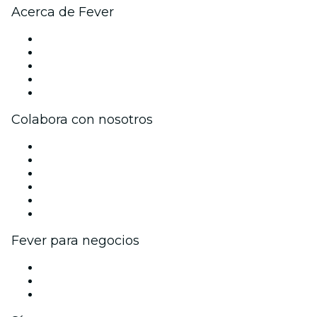
Acerca de Fever
Prensa
Únete al equipo
Becas de Excelencia
Tarjetas Regalo
Centro de asistencia
Colabora con nosotros
Gestiona tu evento
Publica tu evento
Eventos y beneficios para empresas
Programa de Afiliados
Programa de embajadores e influencers
Colaboraciones de marca
Fever para negocios
Eventos privados y entradas de grupo
Beneficios corporativos
Tarjetas y cupones de regalo corporativos