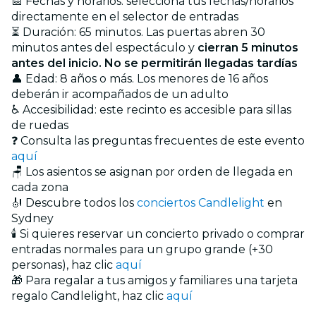
📅 Fechas y horarios: selecciona tus fechas/horarios
directamente en el selector de entradas
⏳ Duración: 65 minutos. Las puertas abren 30
minutos antes del espectáculo y
cierran 5 minutos
antes del inicio. No se permitirán llegadas tardías
👤 Edad: 8 años o más. Los menores de 16 años
deberán ir acompañados de un adulto
♿ Accesibilidad: este recinto es accesible para sillas
de ruedas
❓ Consulta las preguntas frecuentes de este evento
aquí
🪑 Los asientos se asignan por orden de llegada en
cada zona
🎻 Descubre todos los
conciertos Candlelight
en
Sydney
🕯️ Si quieres reservar un concierto privado o comprar
entradas normales para un grupo grande (+30
personas), haz clic
aquí
🎁 Para regalar a tus amigos y familiares una tarjeta
regalo Candlelight, haz clic
aquí