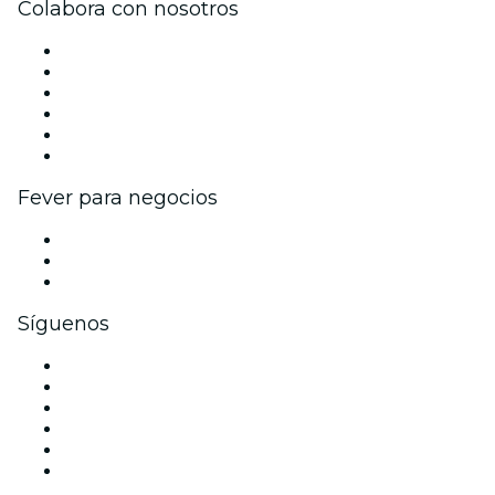
Colabora con nosotros
Gestiona tu evento
Publica tu evento
Eventos y beneficios para empresas
Programa de Afiliados
Programa de embajadores e influencers
Colaboraciones de marca
Fever para negocios
Eventos privados y entradas de grupo
Beneficios corporativos
Tarjetas y cupones de regalo corporativos
Síguenos
Facebook
X (Twitter)
Instagram
TikTok
LinkedIn
Youtube