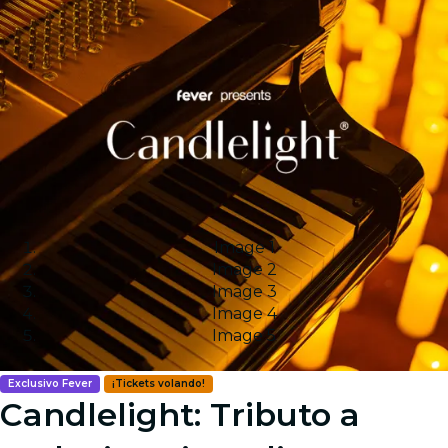
Image 1
Image 2
Image 3
Image 4
Image 5
Exclusivo Fever
¡Tickets volando!
Candlelight: Tributo a