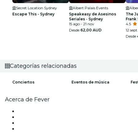
Secret Location Sydney
Albert Palais Events
Albe
Escape This - Sydney
Speakeasy de Asesinos
The J
Seriales - Sydney
Frank 
15 ago - 21 nov
Armst
4.5
Desde
62,00 AUD
12 sept 
Desde
Categorías relacionadas
Conciertos
Eventos de música
Fes
Acerca de Fever
Prensa
Únete al equipo
Tarjetas Regalo
Centro de asistencia