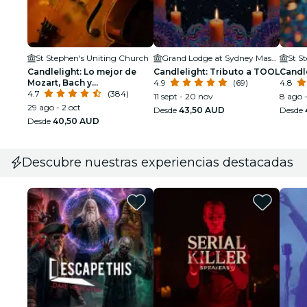
St Stephen's Uniting Church
Grand Lodge at Sydney Masonic Centre
St S
Candlelight: Lo mejor de
Candlelight: Tributo a TOOL
Candl
Mozart, Bach y
4.9
(69)
4.8
compositores atemporales
4.7
(384)
11 sept - 20 nov
8 ago 
29 ago - 2 oct
Desde
43,50 AUD
Desde
Desde
40,50 AUD
Descubre nuestras experiencias destacadas