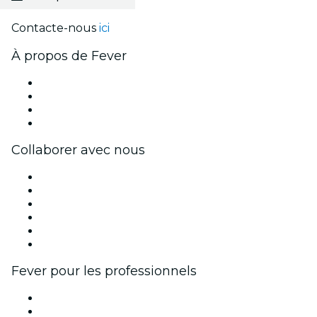
Contacte-nous
ici
À propos de Fever
Presse
Travailler chez Fever
Cartes-cadeaux
Centre d'aide
Collaborer avec nous
Fever Zone
Publiez votre événement
Événements d'entreprise et avantages
Programme d'affiliation
Programme d'ambassadeurs et d'influenceurs
Partenariats avec des marques
Fever pour les professionnels
Événements privés et billets de groupe
Avantages pour les entreprises