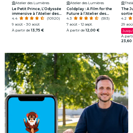
Atelier des Lumières
Atelier des Lumières
Théât
Le Petit Prince, L’Odyssée
Coldplay : A Film for the
The J
immersive à l’Atelier des
Future à l’Atelier des
sortie
Lumières
4.4
(10920)
Lumières
4.3
(593)
4.2
9 août - 30 août
7 août - 12 sept.
29 août
À partir de
13,75 €
À partir de
12,00 €
Jusqu'
À part
23,60