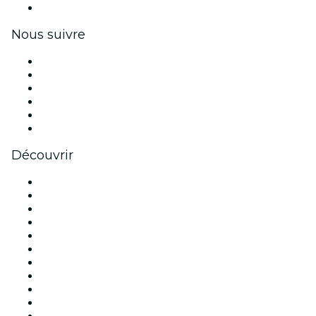
Coupons et cartes cadeaux pour les entreprises
Nous suivre
Facebook
X (Twitter)
Instagram
TikTok
LinkedIn
Youtube
Découvrir
Lieux d'événements à Paris
France
Aujourd'hui
Demain
Cette semaine
Ce week-end
Halloween
Saint Valentin
Noël
Fête des mères
Nouvel An