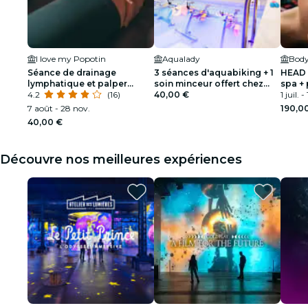
I love my Popotin
Aqualady
Body
Séance de drainage
3 séances d'aquabiking + 1
HEAD 
lymphatique et palper
soin minceur offert chez
spa + 
rouler (réservé aux femmes)
4.2
(16)
Aqualady
40,00 €
flotta
1 juil. 
7 août - 28 nov.
190,0
40,00 €
Découvre nos meilleures expériences