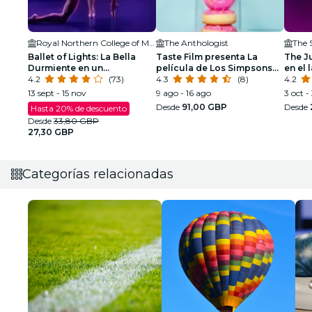
Royal Northern College of Music
The Anthologist
The S
Ballet of Lights: La Bella
Taste Film presenta La
The J
Durmiente en un
película de Los Simpsons
en el 
espectáculo deslumbrante
4.2
(73)
(2007) en Manchester!
4.3
(8)
4.2
13 sept - 15 nov
9 ago - 16 ago
3 oct -
Desde
91,00 GBP
Desde
Hasta 20% de descuento
Desde
33,80 GBP
27,30 GBP
Categorías relacionadas