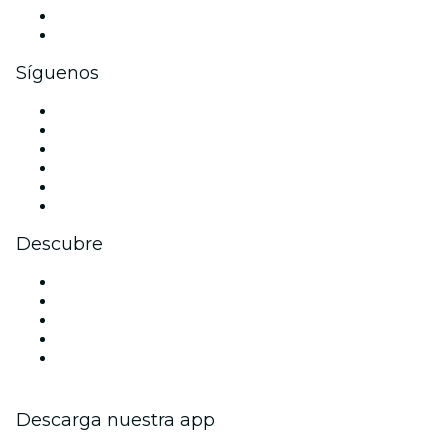
Beneficios corporativos
Tarjetas y cupones de regalo corporativos
Síguenos
Facebook
X (Twitter)
Instagram
TikTok
LinkedIn
Youtube
Descubre
Locales y espacios de eventos en Mánchester
Hoy
Mañana
Esta semana
Este fin de semana
Descarga nuestra app