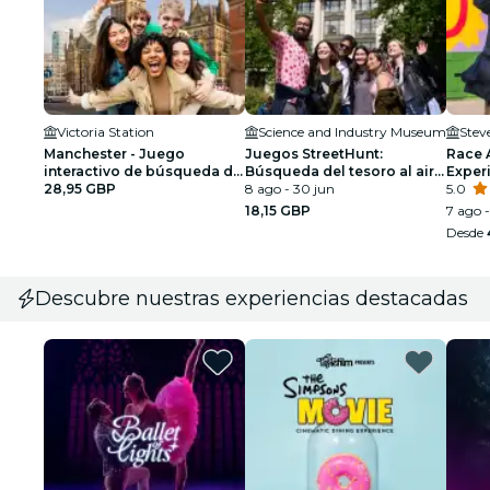
Victoria Station
Science and Industry Museum
Stev
Manchester - Juego
Juegos StreetHunt:
Race 
interactivo de búsqueda de
Búsqueda del tesoro al aire
Exper
tesoros y exploración para
28,95 GBP
libre
8 ago - 30 jun
5.0
hasta 5 personas
18,15 GBP
7 ago -
Desde
Descubre nuestras experiencias destacadas