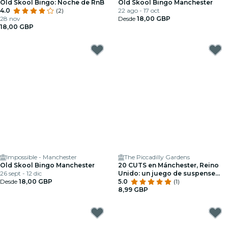
Old Skool Bingo: Noche de RnB
Old Skool Bingo Manchester
4.0
(2)
22 ago - 17 oct
28 nov
Desde
18,00 GBP
18,00 GBP
Impossible - Manchester
The Piccadilly Gardens
Old Skool Bingo Manchester
20 CUTS en Mánchester, Reino
26 sept - 12 dic
Unido: un juego de suspense
Desde
18,00 GBP
inmersivo ambientado en el
5.0
(1)
mundo real
8,99 GBP