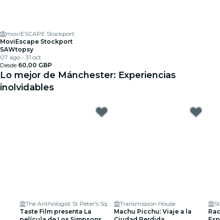
moviESCAPE Stockport
MoviEscape Stockport
SAWtopsy
07 ago - 31 oct
Desde
60,00 GBP
Lo mejor de Mánchester: Experiencias
inolvidables
The Anthologist St Peter's Square
Transmission House
S
Taste Film presenta La
Machu Picchu: Viaje a la
Rac
película de Los Simpsons
Ciudad Perdida
Exp