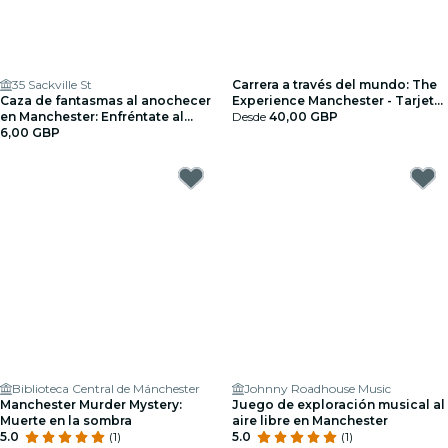
35 Sackville St
Carrera a través del mundo: The
Caza de fantasmas al anochecer
Experience Manchester - Tarjeta
en Manchester: Enfréntate al
regalo
Desde
40,00 GBP
miedo
6,00 GBP
Biblioteca Central de Mánchester
Johnny Roadhouse Music
Manchester Murder Mystery:
Juego de exploración musical al
Muerte en la sombra
aire libre en Manchester
5.0
(1)
5.0
(1)