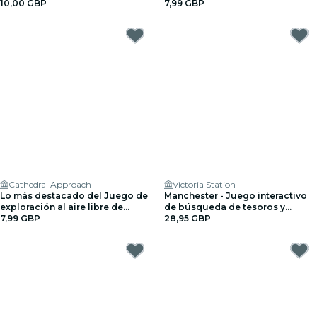
10,00 GBP
7,99 GBP
Cathedral Approach
Victoria Station
Lo más destacado del Juego de
Manchester - Juego interactivo
exploración al aire libre de
de búsqueda de tesoros y
Manchester
7,99 GBP
exploración para hasta 5
28,95 GBP
personas