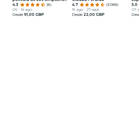
(2007) en Manchester!
4.3
(8)
4.7
(3088)
5.0
09 - 16 ago
19 ago - 27 sept
07 a
Desde
91,00 GBP
Desde
22,00 GBP
Des