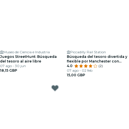
Museo de Ciencia e Industria
Piccadilly Rail Station
Juegos StreetHunt: Búsqueda
Búsqueda del tesoro divertida y
del tesoro al aire libre
flexible por Manchester con
07 ago - 30 jun
pistas crípticas y gemas ocultas
4.0
(2)
18,15 GBP
07 ago - 02 feb
15,00 GBP