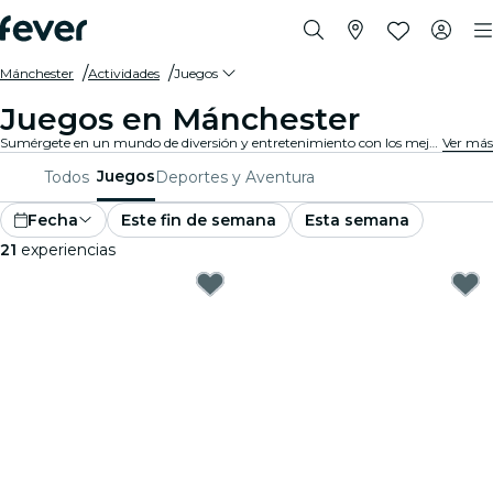
Mánchester
Actividades
Juegos
Juegos en Mánchester
Sumérgete en un mundo de diversión y entretenimiento con los mejores juegos en Mánchester. Desde juegos de mesa hasta experiencias de realidad virtual, hay algo para que todos disfruten.
Ver más
Juegos
Todos
Deportes y Aventura
Fecha
Este fin de semana
Esta semana
21
experiencias