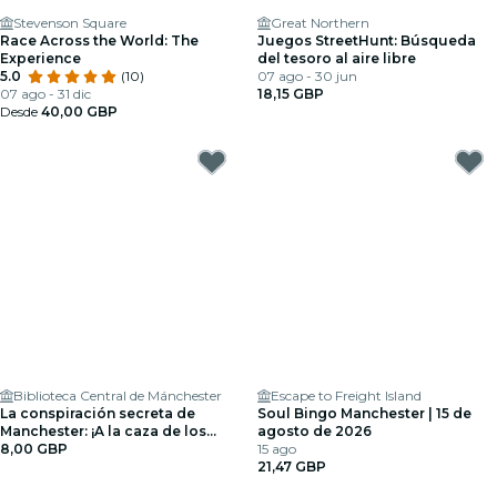
Stevenson Square
Great Northern
Race Across the World: The
Juegos StreetHunt: Búsqueda
Experience
del tesoro al aire libre
5.0
(10)
07 ago - 30 jun
07 ago - 31 dic
18,15 GBP
Desde
40,00 GBP
Biblioteca Central de Mánchester
Escape to Freight Island
La conspiración secreta de
Soul Bingo Manchester | 15 de
Manchester: ¡A la caza de los
agosto de 2026
archivos!
8,00 GBP
15 ago
21,47 GBP