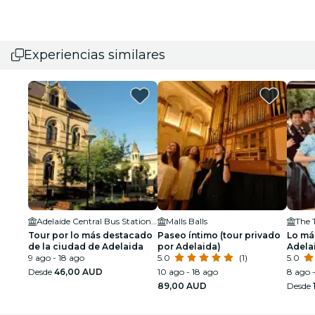
Experiencias similares
Adelaide Central Bus Station Franklin St
Malls Balls
The 
Tour por lo más destacado
Paseo íntimo (tour privado
Lo má
de la ciudad de Adelaida
por Adelaida)
Adela
9 ago - 18 ago
5.0
(1)
McLare
5.0
y cata
Desde
46,00 AUD
10 ago - 18 ago
8 ago -
89,00 AUD
Desde