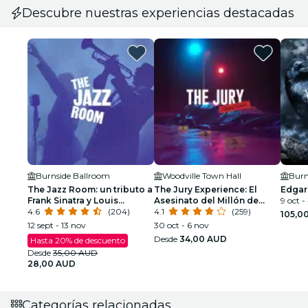
Descubre nuestras experiencias destacadas
Burnside Ballroom
Woodville Town Hall
Burn
The Jazz Room: un tributo a
The Jury Experience: El
Edgar
Frank Sinatra y Louis
Asesinato del Millón de
9 oct -
Armstrong
4.6
(204)
Dólares
4.1
(259)
105,0
12 sept - 13 nov
30 oct - 6 nov
Desde
34,00 AUD
Hasta 20% de descuento
Desde
35,00 AUD
28,00 AUD
Categorías relacionadas