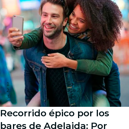
Image 1
Image 2
Image 3
Recorrido épico por los
bares de Adelaida: Por