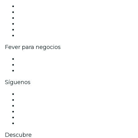
Gestiona tu evento
Publica tu evento
Eventos y beneficios para empresas
Programa de Afiliados
Programa de embajadores e influencers
Colaboraciones de marca
Fever para negocios
Eventos privados y entradas de grupo
Beneficios corporativos
Tarjetas y cupones de regalo corporativos
Síguenos
Facebook
X (Twitter)
Instagram
TikTok
LinkedIn
Youtube
Descubre