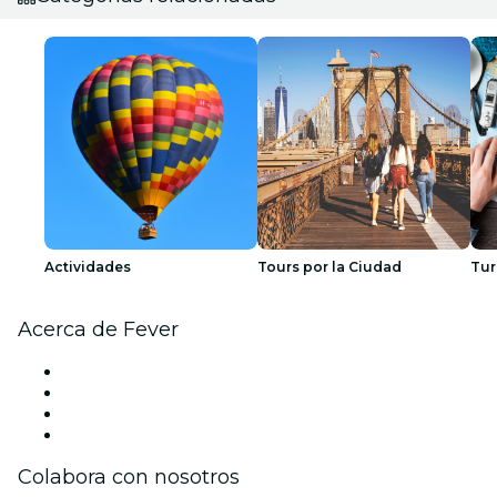
Actividades
Tours por la Ciudad
Tur
Acerca de Fever
Prensa
Únete al equipo
Tarjetas Regalo
Centro de asistencia
Colabora con nosotros