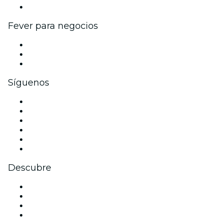
Colaboraciones de marca
Fever para negocios
Eventos privados y entradas de grupo
Beneficios corporativos
Tarjetas y cupones de regalo corporativos
Síguenos
Facebook
X (Twitter)
Instagram
TikTok
LinkedIn
Youtube
Descubre
Locales y espacios de eventos en Adelaida
Hoy
Mañana
Esta semana