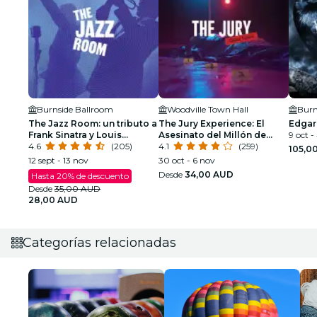
Burnside Ballroom
Woodville Town Hall
Burn
The Jazz Room: un tributo a
The Jury Experience: El
Edgar
Frank Sinatra y Louis
Asesinato del Millón de
9 oct -
Armstrong
4.6
(205)
Dólares
4.1
(259)
105,0
12 sept - 13 nov
30 oct - 6 nov
Desde
34,00 AUD
Hasta 20% de descuento
Desde
35,00 AUD
28,00 AUD
Categorías relacionadas