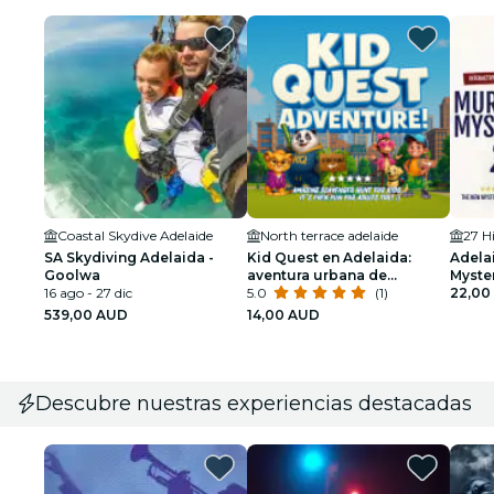
Coastal Skydive Adelaide
North terrace adelaide
27 H
SA Skydiving Adelaida -
Kid Quest en Adelaida:
Adela
Goolwa
aventura urbana de
Myster
16 ago - 27 dic
superhéroes para niños
5.0
(1)
cita n
22,00
539,00 AUD
14,00 AUD
Descubre nuestras experiencias destacadas