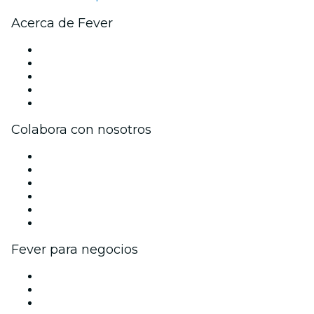
Acerca de Fever
Prensa
Únete al equipo
Becas de Excelencia
Tarjetas Regalo
Centro de asistencia
Colabora con nosotros
Gestiona tu evento
Publica tu evento
Eventos y beneficios para empresas
Programa de Afiliados
Programa de embajadores e influencers
Colaboraciones de marca
Fever para negocios
Eventos privados y entradas de grupo
Beneficios corporativos
Tarjetas y cupones de regalo corporativos