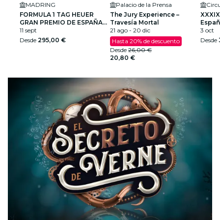
MADRING
Palacio de la Prensa
FORMULA 1 TAG HEUER
The Jury Experience –
XXXIX
GRAN PREMIO DE ESPAÑA
Travesía Mortal
Españ
2026
11 sept
21 ago - 20 dic
Cami
3 oct
Desde
295,00 €
Desde
Hasta 20% de descuento
Desde
26,00 €
20,80 €