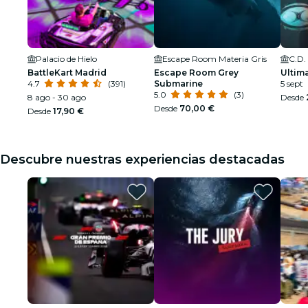
Palacio de Hielo
Escape Room Materia Gris
C.D.
BattleKart Madrid
Escape Room Grey
Ultim
4.7
(391)
Submarine
5 sept
5.0
(3)
8 ago - 30 ago
Desde
Desde
70,00 €
Desde
17,90 €
Descubre nuestras experiencias destacadas