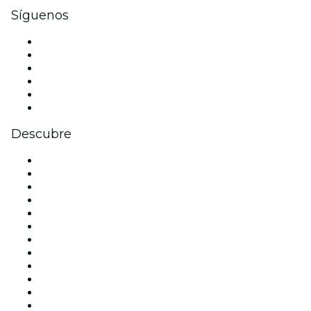
Síguenos
Facebook
X (Twitter)
Instagram
TikTok
LinkedIn
Youtube
Descubre
Locales y espacios de eventos en Madrid
España
Hoy
Mañana
Esta semana
Este fin de semana
Halloween
San Valentín
Team Building Madrid
La La Love You
Viva Suecia
Navidad