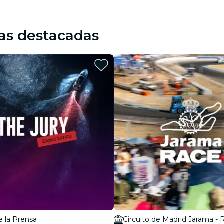
as destacadas
e la Prensa
Circuito de Madrid Jarama -