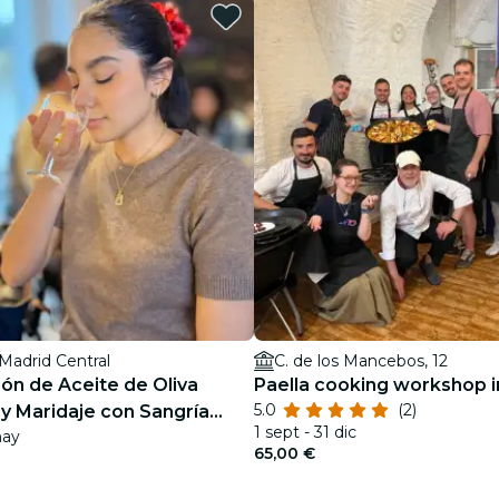
restaurantes
cine
Madrid Central
C. de los Mancebos, 12
ón de Aceite de Oliva
Paella cooking workshop i
5.0
(2)
 y Maridaje con Sangría
1 sept - 31 dic
may
65,00 €