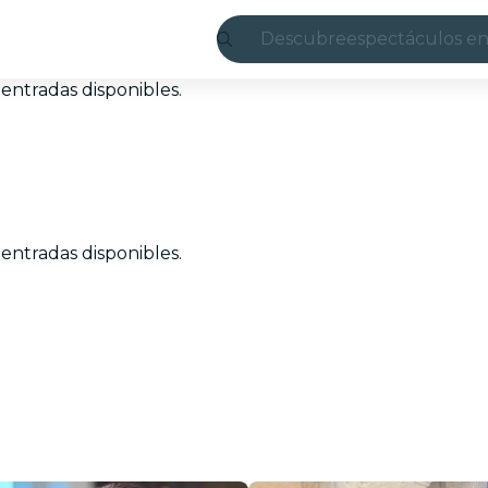
Descubre
espectáculos en
Madrid
entradas disponibles.
candlelight
Londres
experiencias y 
entradas disponibles.
São Paulo
exposiciones
Seúl
recorridos por l
conciertos