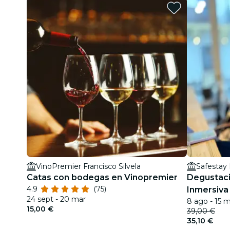
VinoPremier Francisco Silvela
Safestay 
Catas con bodegas en Vinopremier
Degustaci
4.9
(75)
Inmersiva
24 sept - 20 mar
8 ago - 15 
Ilimitada
15,00 €
39,00 €
35,10 €