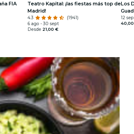
aña FIA
Teatro Kapital: ¡las fiestas más top de
Los D
Madrid!
Guad
4.3
(1941)
12 sep
2026
40,00
6 ago - 30 sept
Desde
21,00 €