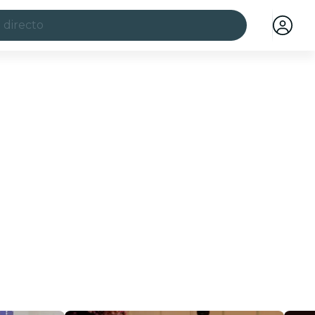
 directo
ciudades
a ciudad