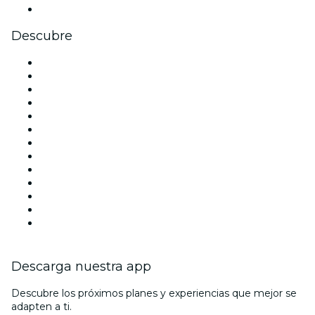
Youtube
Descubre
Locales y espacios de eventos en Madrid
España
Hoy
Mañana
Esta semana
Este fin de semana
Halloween
San Valentín
Team Building Madrid
La La Love You
Viva Suecia
Navidad
Año Nuevo
Descarga nuestra app
Descubre los próximos planes y experiencias que mejor se
adapten a ti.