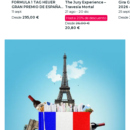
FORMULA 1 TAG HEUER
The Jury Experience –
Gira 
GRAN PREMIO DE ESPAÑA
Travesía Mortal
2026 
2026
11 sept
21 ago - 20 dic
25 sept
Desde
295,00 €
Desde
Hasta 20% de descuento
Desde
26,00 €
20,80 €