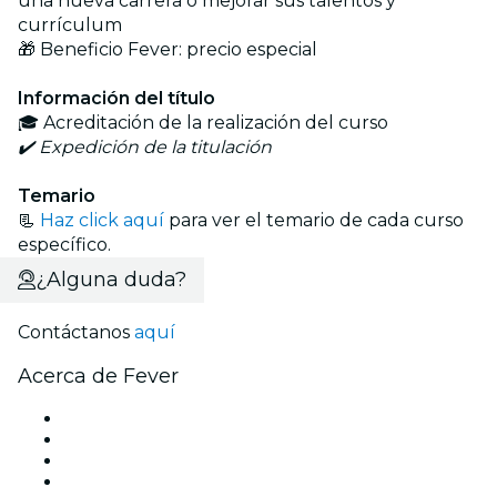
una nueva carrera o mejorar sus talentos y
currículum
🎁 Beneficio Fever: precio especial
Información del título
🎓 Acreditación de la realización del curso
✔️ Expedición de la titulación
Temario
📃
Haz click aquí
para ver el temario de cada curso
específico.
¿Alguna duda?
Contáctanos
aquí
Acerca de Fever
Prensa
Únete al equipo
Becas de Excelencia
Tarjetas Regalo