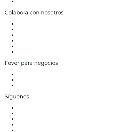
Centro de asistencia
Colabora con nosotros
Gestiona tu evento
Publica tu evento
Eventos y beneficios para empresas
Programa de Afiliados
Programa de embajadores e influencers
Colaboraciones de marca
Fever para negocios
Eventos privados y entradas de grupo
Beneficios corporativos
Tarjetas y cupones de regalo corporativos
Síguenos
Facebook
X (Twitter)
Instagram
TikTok
LinkedIn