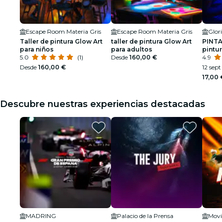
Escape Room Materia Gris
Escape Room Materia Gris
Glor
Taller de pintura Glow Art
taller de pintura Glow Art
PINTA 
para niños
para adultos
pintur
5.0
(1)
Desde
160,00 €
famili
4.9
Desde
160,00 €
12 sept
17,00 
Descubre nuestras experiencias destacadas
MADRING
Palacio de la Prensa
Movi