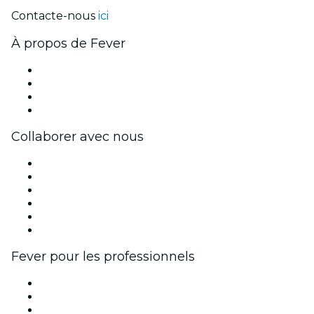
Contacte-nous
ici
À propos de Fever
Presse
Travailler chez Fever
Cartes-cadeaux
Centre d'aide
Collaborer avec nous
Fever Zone
Publiez votre événement
Événements d'entreprise et avantages
Programme d'affiliation
Programme d'ambassadeurs et d'influenceurs
Partenariats avec des marques
Fever pour les professionnels
Événements privés et billets de groupe
Avantages pour les entreprises
Coupons et cartes cadeaux pour les entreprises