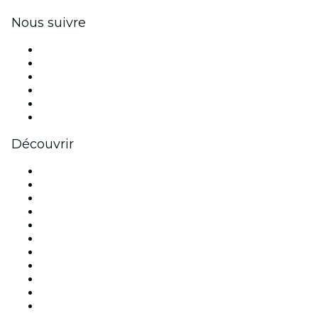
Nous suivre
Facebook
X (Twitter)
Instagram
TikTok
LinkedIn
Youtube
Découvrir
Lieux d'événements à Paris
France
Aujourd'hui
Demain
Cette semaine
Ce week-end
Halloween
Saint Valentin
Noël
Fête des mères
Nouvel An