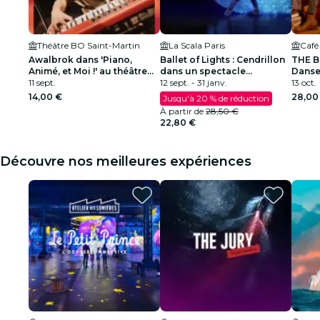
Théâtre BO Saint-Martin
La Scala Paris
Café
Awalbrok dans 'Piano,
Ballet of Lights : Cendrillon
THE B
Animé, et Moi !' au théâtre
dans un spectacle
Dans
BO Saint-Martin
11 sept.
étincelant
12 sept. - 31 janv.
13 oct.
14,00 €
28,00
Jusqu'à 20 % de réduction
À partir de
28,50 €
22,80 €
Découvre nos meilleures expériences