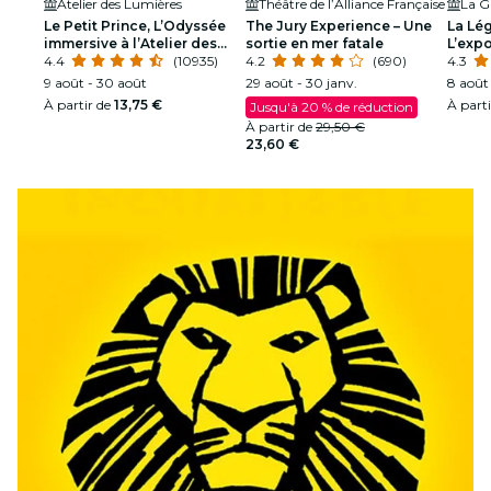
Atelier des Lumières
Théâtre de l’Alliance Française
La Gr
Le Petit Prince, L’Odyssée
The Jury Experience – Une
La Lég
immersive à l’Atelier des
sortie en mer fatale
L’expo
Lumières
4.4
(10935)
4.2
(690)
4.3
9 août - 30 août
29 août - 30 janv.
8 août 
À partir de
13,75 €
À part
Jusqu'à 20 % de réduction
À partir de
29,50 €
23,60 €