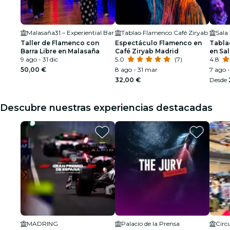
Malasaña31 – Experiential Bar
Tablao Flamenco Café Ziryab
Taller de Flamenco con
Espectáculo Flamenco en
Tabla
Barra Libre en Malasaña
Café Ziryab Madrid
en Sa
9 ago - 31 dic
5.0
(7)
4.8
50,00 €
8 ago - 31 mar
7 ago 
32,00 €
Desde
Descubre nuestras experiencias destacadas
MADRING
Palacio de la Prensa