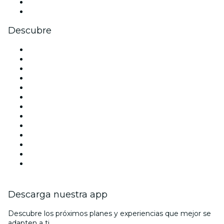
LinkedIn
Youtube
Descubre
Locales y espacios de eventos en Madrid
España
Hoy
Mañana
Esta semana
Este fin de semana
Halloween
San Valentín
Team Building Madrid
La La Love You
Viva Suecia
Navidad
Año Nuevo
Descarga nuestra app
Descubre los próximos planes y experiencias que mejor se
adapten a ti.