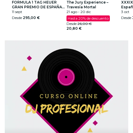
FORMULA 1 TAG HEUER
The Jury Experience –
XXXIX
GRAN PREMIO DE ESPAÑA
Travesía Mortal
Españ
2026
11 sept
21 ago - 20 dic
Cami
3 oct
Desde
295,00 €
Desde
Hasta 20% de descuento
Desde
26,00 €
20,80 €