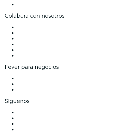
Centro de asistencia
Colabora con nosotros
Gestiona tu evento
Publica tu evento
Eventos y beneficios para empresas
Programa de Afiliados
Programa de embajadores e influencers
Colaboraciones de marca
Fever para negocios
Eventos privados y entradas de grupo
Beneficios corporativos
Tarjetas y cupones de regalo corporativos
Síguenos
Facebook
X (Twitter)
Instagram
TikTok