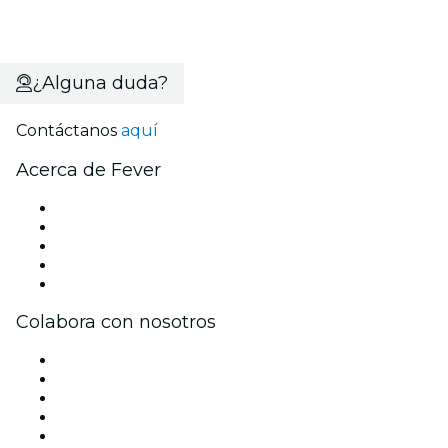
¿Alguna duda?
Contáctanos
aquí
Acerca de Fever
Prensa
Únete al equipo
Becas de Excelencia
Tarjetas Regalo
Centro de asistencia
Colabora con nosotros
Gestiona tu evento
Publica tu evento
Eventos y beneficios para empresas
Programa de Afiliados
Programa de embajadores e influencers