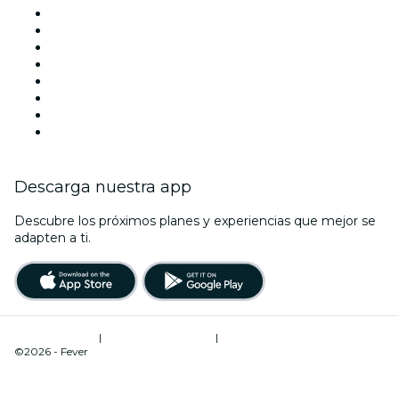
Este fin de semana
Halloween
San Valentín
Team Building Madrid
La La Love You
Viva Suecia
Navidad
Año Nuevo
Descarga nuestra app
Descubre los próximos planes y experiencias que mejor se
adapten a ti.
Términos de uso
|
Política de privacidad
|
Administrador de cookies
©2026 - Fever