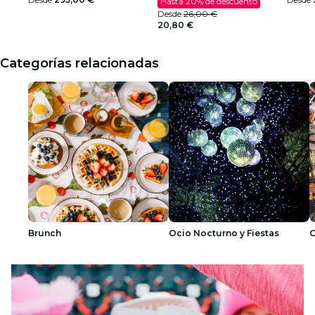
Hasta 20% de descuento
Desde
26,00 €
20,80 €
Categorías relacionadas
Brunch
Ocio Nocturno y Fiestas
C