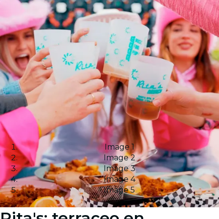
Image 1
Image 2
Image 3
Image 4
Image 5
Rita's: terraceo en