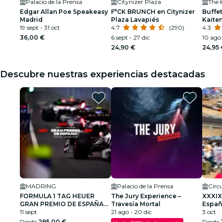
Palacio de la Prensa
Citynizer Plaza
The 
Edgar Allan Poe Speakeasy
F*CK BRUNCH en Citynizer
Buffet
Madrid
Plaza Lavapiés
Kaite
19 sept - 31 oct
4.7
(290)
4.3
36,00 €
6 sept - 27 dic
10 ago 
24,90 €
24,95
Descubre nuestras experiencias destacadas
MADRING
Palacio de la Prensa
FORMULA 1 TAG HEUER
The Jury Experience –
XXXIX
GRAN PREMIO DE ESPAÑA
Travesía Mortal
Españ
2026
11 sept
21 ago - 20 dic
Cami
3 oct
Desde
295,00 €
Desde