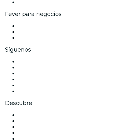
Colaboraciones de marca
Fever para negocios
Eventos privados y entradas de grupo
Beneficios corporativos
Tarjetas y cupones de regalo corporativos
Síguenos
Facebook
X (Twitter)
Instagram
TikTok
LinkedIn
Youtube
Descubre
Locales y espacios de eventos en Madrid
España
Hoy
Mañana
Esta semana