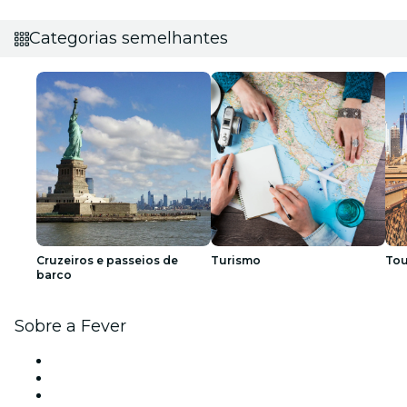
Categorias semelhantes
Cruzeiros e passeios de
Turismo
Tou
barco
Sobre a Fever
Imprensa
Trabalha na Fever
Cartões-Oferta