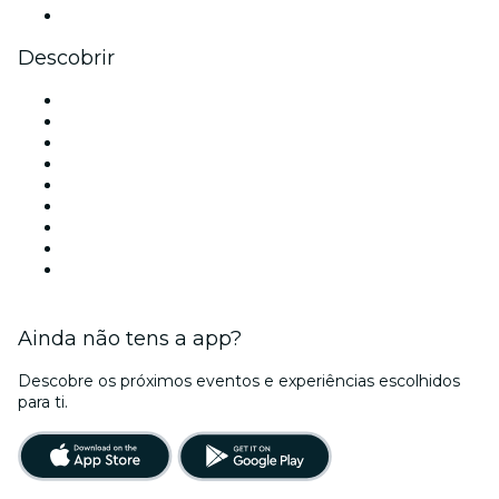
YouTube
Descobrir
Locais de eventos - Porto
Portugal
Hoje
Amanhã
Esta semana
Neste fim de semana
Halloween
Dia dos Namorados
Natal
Ainda não tens a app?
Descobre os próximos eventos e experiências escolhidos
para ti.