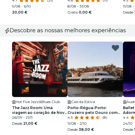
4.7
(31)
4.8
(11)
peque
4.5
9/08 - 6/10
8/08 - 31/08
11/08 -
20,00 €
Grátis
0,00 €
Desde
Descobre as nossas melhores experiências
Hot Five Jazz&Blues Club
Cais da Estiva
Audit
The Jazz Room: Uma
Porto-Régua-Porto:
Ballet
viagem ao coração de Nova
Cruzeiro pelo Douro com
Ador
Orleães
26/09 - 21/11
pequeno-almoço e almoço
4.5
(8)
espetá
4.4
Desde
21,00 €
11/08 - 2/10
24/10
Desde
38,00 €
Desde