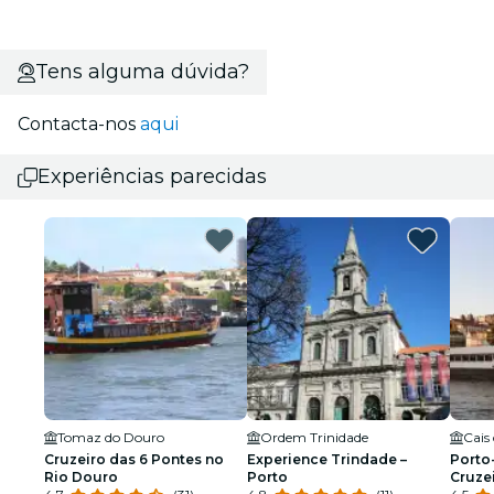
Tens alguma dúvida?
Contacta-nos
aqui
Experiências parecidas
Tomaz do Douro
Ordem Trinidade
Cais
Cruzeiro das 6 Pontes no
Experience Trindade –
Porto
Rio Douro
Porto
Cruze