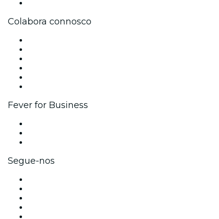
Apoio ao cliente
Colabora connosco
Gere o teu evento
Publica o teu evento
Eventos corporativos e vantagens
Programa de Afiliados
Programa de embaixadores e influenciadores
Parcerias
Fever for Business
Eventos privados e bilhetes para grupos
Benefícios para as empresas
Cartões-presente e vouchers para empresas
Segue-nos
Facebook
X (Twitter)
Instagram
TikTok
LinkedIn