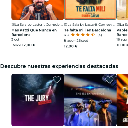
La Sala by Lastcrit Comedy Club
La Sala by Lastcrit Comedy Club
Más Patxi Que Nunca en
Te falta mili en Barcelona
Pable
Barcelona
4.3
(4)
Barce
3 oct
16 ago
8 ago - 26 sept
Desde
12,00 €
11,00 
12,00 €
Descubre nuestras experiencias destacadas