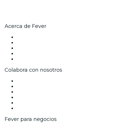
Acerca de Fever
Prensa
Únete al equipo
Becas de Excelencia
Tarjetas Regalo
Centro de asistencia
Colabora con nosotros
Gestiona tu evento
Publica tu evento
Eventos y beneficios para empresas
Programa de Afiliados
Programa de embajadores e influencers
Colaboraciones de marca
Fever para negocios