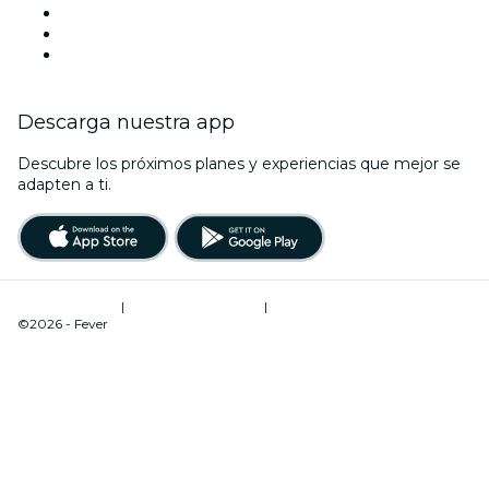
La La Love You
Viva Suecia
Año Nuevo
Descarga nuestra app
Descubre los próximos planes y experiencias que mejor se
adapten a ti.
Términos de uso
|
Política de privacidad
|
Administrador de cookies
©2026 - Fever