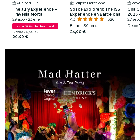
Auditori l’illa
Eclipso Barcelona
Pave
The Jury Experience –
Space Explorers: The ISS
Gira 
Travesía Mortal
Experience en Barcelona
2026 -
29 ago - 23 ene
4.3
(326)
SEGU
27 sep
8 ago - 30 sept
Desde
Hasta 20% de descuento
Desde
25,50 €
24,00 €
20,40 €