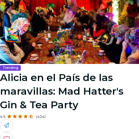
Image 1
Image 2
Image 3
Image 4
Trending
Alicia en el País de las
maravillas: Mad Hatter's
Gin & Tea Party
4.5
(424)