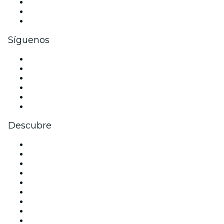
Eventos privados y entradas de grupo
Beneficios corporativos
Tarjetas y cupones de regalo corporativos
Síguenos
Facebook
X (Twitter)
Instagram
TikTok
LinkedIn
Youtube
Descubre
Locales y espacios de eventos en Barcelona
España
Hoy
Mañana
Esta semana
Este fin de semana
Halloween
San Valentín
Navidad