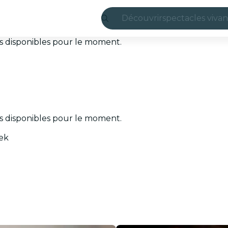
Découvrir
spectacles vivan
Madrid
ets disponibles pour le moment.
Candlelight
Londres
expériences et v
ets disponibles pour le moment.
São Paulo
eek
expositions
Séoul
visites urbaines
concerts