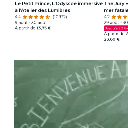
Le Petit Prince, L’Odyssée immersive
The Jury 
à l’Atelier des Lumières
mer fatal
4.4
(10932)
4.2
9 août - 30 août
29 août - 30
À partir de
13,75 €
Jusqu'à 20 % 
À partir de
2
23,60 €