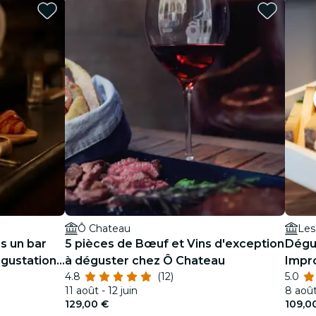
Ô Chateau
Les
s un bar
5 pièces de Bœuf et Vins d'exception
Dégu
égustation
à déguster chez Ô Chateau
Impro
4.8
(12)
5.0
11 août - 12 juin
8 août
129,00 €
109,0