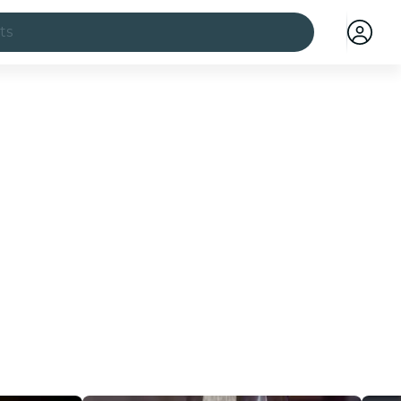
ts
illes