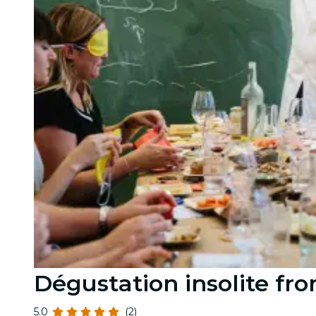
Dégustation insolite fr
5.0
(2)