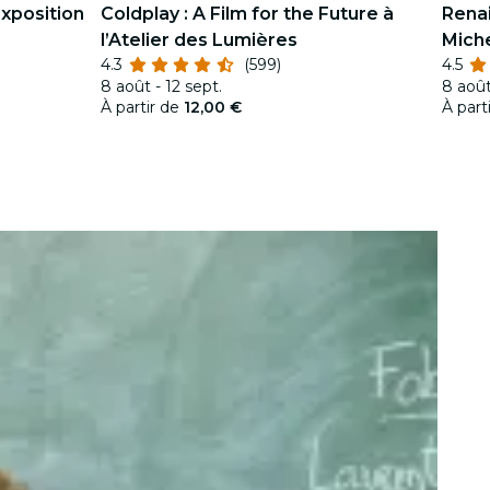
exposition
Coldplay : A Film for the Future à
Renai
l’Atelier des Lumières
Miche
4.3
(599)
4.5
immer
8 août - 12 sept.
8 août
À partir de
12,00 €
À part