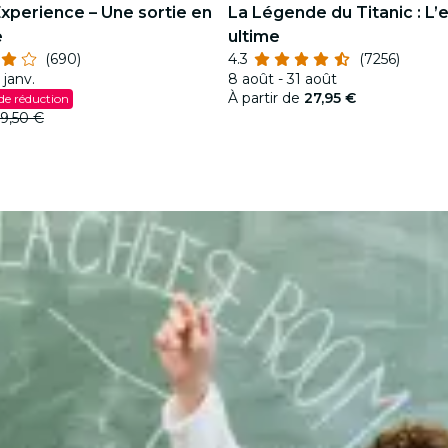
Experience – Une sortie en
La Légende du Titanic : L’
e
ultime
(690)
4.3
(7256)
 janv.
8 août - 31 août
À partir de
27,95 €
de réduction
9,50 €