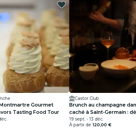
restaurants
cinéma
anche
Castor Club
 Montmartre Gourmet
Brunch au champagne dan
avors Tasting Food Tour
caché à Saint-Germain : d
déc.
19 sept. - 13 déc.
& cocktail signature
À partir de
120,00 €