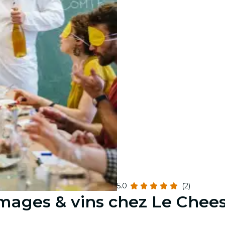
5.0
(2)
omages & vins chez Le Chee