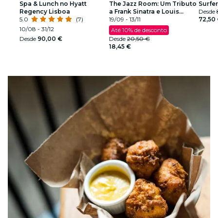
Spa & Lunch no Hyatt
The Jazz Room: Um Tributo
Surfer
Regency Lisboa
a Frank Sinatra e Louis
Desde
5.0
(7)
Armstrong
19/09 - 13/11
72,50
10/08 - 31/12
Até 10% de desconto
Desde
90,00 €
Desde
20,50 €
18,45 €