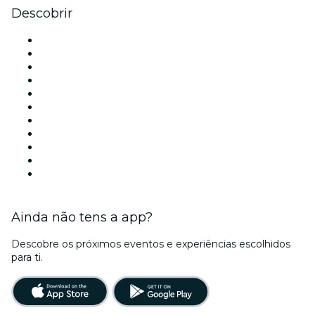
Descobrir
Locais de eventos - Lisboa
Portugal
Hoje
Amanhã
Esta semana
Neste fim de semana
Halloween
Dia dos Namorados
Natal
Ano Novo
Ainda não tens a app?
Descobre os próximos eventos e experiências escolhidos
para ti.