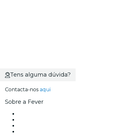
Tens alguma dúvida?
Contacta-nos
aqui
Sobre a Fever
Imprensa
Trabalha na Fever
Cartões-Oferta
Apoio ao cliente