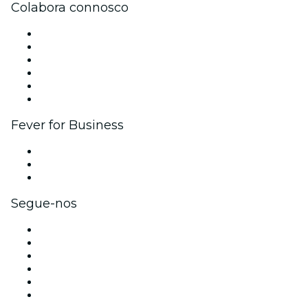
Colabora connosco
Gere o teu evento
Publica o teu evento
Eventos corporativos e vantagens
Programa de Afiliados
Programa de embaixadores e influenciadores
Parcerias
Fever for Business
Eventos privados e bilhetes para grupos
Benefícios para as empresas
Cartões-presente e vouchers para empresas
Segue-nos
Facebook
X (Twitter)
Instagram
TikTok
LinkedIn
YouTube