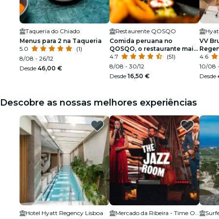
Taqueria do Chiado
Restaurente QOSQO
Hyat
Menus para 2 na Taqueria
Comida peruana no
VV Br
5.0
(1)
QOSQO, o restaurante mais
Regen
antigo do país
4.7
(51)
4.6
8/08 - 26/12
8/08 - 30/12
10/08 -
Desde
46,00 €
Desde
16,50 €
Desde
Descobre as nossas melhores experiências
Hotel Hyatt Regency Lisboa
Mercado da Ribeira - Time Out Market
Surf