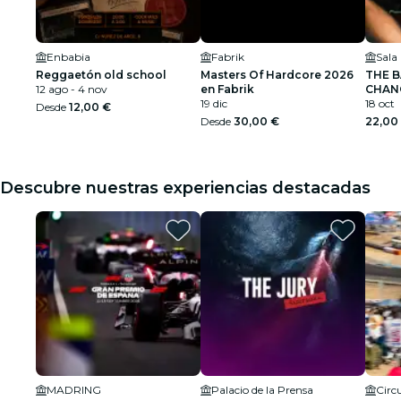
Enbabia
Fabrik
Sala
Reggaetón old school
Masters Of Hardcore 2026
THE B
12 ago - 4 nov
en Fabrik
CHANG
19 dic
18 oct
Desde
12,00 €
Desde
30,00 €
22,00
Descubre nuestras experiencias destacadas
MADRING
Palacio de la Prensa