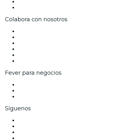
Tarjetas Regalo
Centro de asistencia
Colabora con nosotros
Gestiona tu evento
Publica tu evento
Eventos y beneficios para empresas
Programa de Afiliados
Programa de embajadores e influencers
Colaboraciones de marca
Fever para negocios
Eventos privados y entradas de grupo
Beneficios corporativos
Tarjetas y cupones de regalo corporativos
Síguenos
Facebook
X (Twitter)
Instagram
TikTok