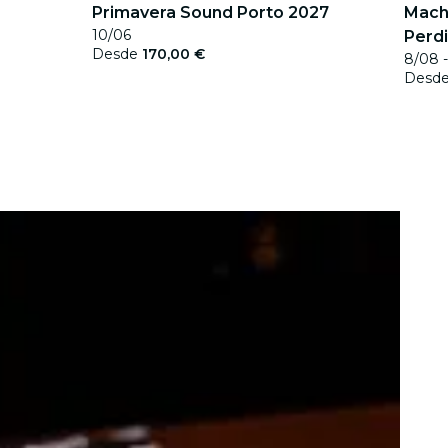
Primavera Sound Porto 2027
Mach
10/06
Perd
Desde
170,00 €
8/08 -
Desd