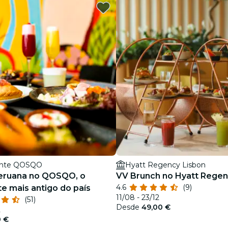
restaurantes
cinema
ente QOSQO
Hyatt Regency Lisbon
eruana no QOSQO, o
VV Brunch no Hyatt Regen
4.6
(9)
te mais antigo do país
11/08 - 23/12
(51)
Desde
49,00 €
2
0 €