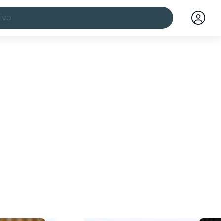
ivo
idades