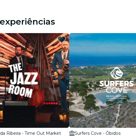
experiências
da Ribeira - Time Out Market
Surfers Cove - Óbidos