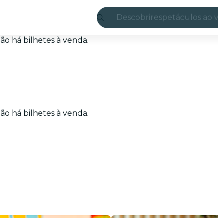
Descobrir
espetáculos ao v
Madrid
o há bilhetes à venda.
Candlelight
Londres
experiências e c
o há bilhetes à venda.
São Paulo
exposições
Seul
city tours
shows