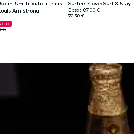
Room: Um Tributo a Frank
Surfers Cove: Surf & Stay
Desde
87,00 €
 Louis Armstrong
72,50 €
sconto
0 €