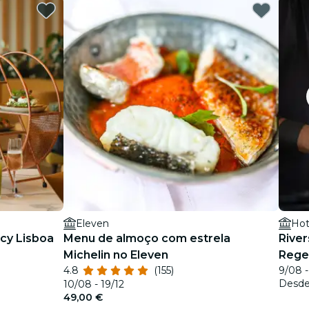
Eleven
Hot
cy Lisboa
Menu de almoço com estrela
River
Michelin no Eleven
Rege
4.8
(155)
9/08 -
Desd
10/08 - 19/12
49,00 €