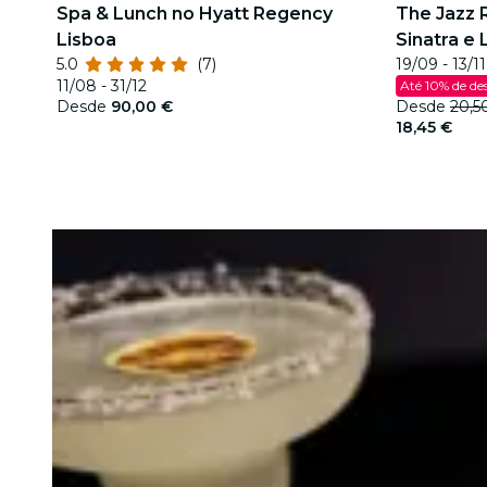
Spa & Lunch no Hyatt Regency
The Jazz 
Lisboa
Sinatra e
5.0
(7)
19/09 - 13/11
11/08 - 31/12
Até 10% de de
Desde
90,00 €
Desde
20,5
18,45 €