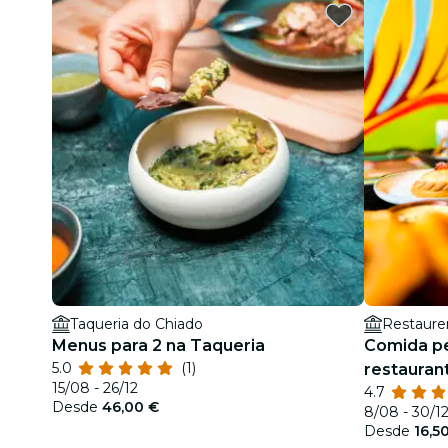
Taqueria do Chiado
Restaur
Menus para 2 na Taqueria
Comida p
5.0
(1)
restauran
15/08 - 26/12
4.7
Desde
46,00 €
8/08 - 30/1
Desde
16,5