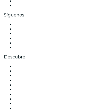
Beneficios corporativos
Tarjetas y cupones de regalo corporativos
Síguenos
Facebook
X (Twitter)
Instagram
TikTok
LinkedIn
Youtube
Descubre
Locales y espacios de eventos en Madrid
España
Hoy
Mañana
Esta semana
Este fin de semana
Halloween
San Valentín
Team Building Madrid
La La Love You