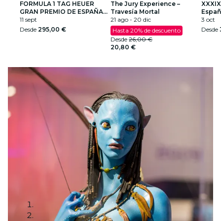
FORMULA 1 TAG HEUER
The Jury Experience –
XXXIX
GRAN PREMIO DE ESPAÑA
Travesía Mortal
Españ
2026
11 sept
21 ago - 20 dic
Cami
3 oct
Desde
295,00 €
Desde
Hasta 20% de descuento
Desde
26,00 €
20,80 €