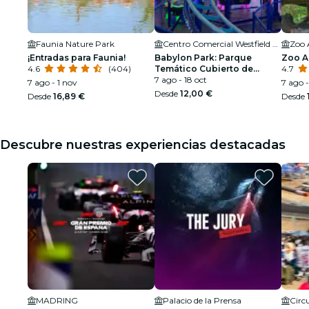
Faunia Nature Park
Centro Comercial Westfield Parquesur
Zoo 
¡Entradas para Faunia!
Babylon Park: Parque
Zoo A
4.6
(404)
Temático Cubierto de
4.7
Madrid
7 ago - 18 oct
7 ago - 1 nov
7 ago 
Desde
12,00 €
Desde
16,89 €
Desde
Descubre nuestras experiencias destacadas
MADRING
Palacio de la Prensa