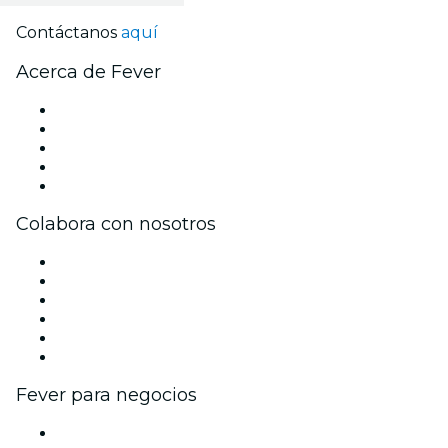
Contáctanos
aquí
Acerca de Fever
Prensa
Únete al equipo
Becas de Excelencia
Tarjetas Regalo
Centro de asistencia
Colabora con nosotros
Gestiona tu evento
Publica tu evento
Eventos y beneficios para empresas
Programa de Afiliados
Programa de embajadores e influencers
Colaboraciones de marca
Fever para negocios
Eventos privados y entradas de grupo