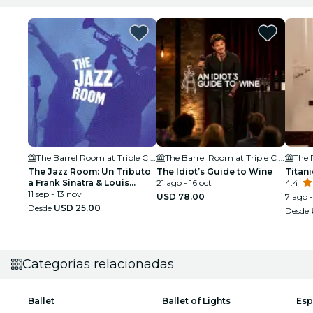
The Barrel Room at Triple C Brewing
The Barrel Room at Triple C Brewing
The Jazz Room: Un Tributo
The Idiot’s Guide to Wine
Titani
a Frank Sinatra & Louis
21 ago - 16 oct
4.4
Armstrong
11 sep - 13 nov
USD 78.00
7 ago -
Desde
USD 25.00
Desde
Categorías relacionadas
Ballet
Ballet of Lights
Esp