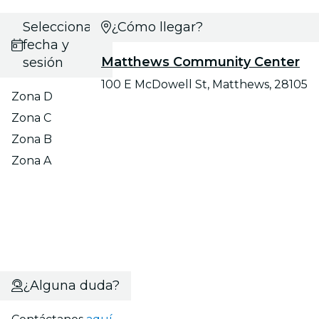
Selecciona
¿Cómo llegar?
fecha y
Matthews Community Center
sesión
100 E McDowell St, Matthews, 28105
Zona D
Zona C
Zona B
Zona A
¿Alguna duda?