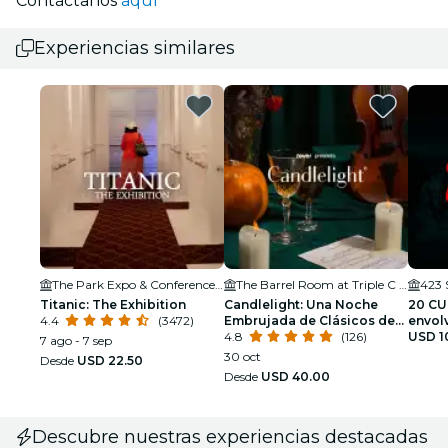
Contáctanos
aquí
Experiencias similares
The Park Expo & Conference Center
The Barrel Room at Triple C Brewing
423 
Titanic: The Exhibition
Candlelight: Una Noche
20 CUT
4.4
(3472)
Embrujada de Clásicos de
envol
Halloween
4.8
(126)
el mu
USD 1
7 ago - 7 sep
30 oct
Desde
USD 22.50
Desde
USD 40.00
Descubre nuestras experiencias destacadas