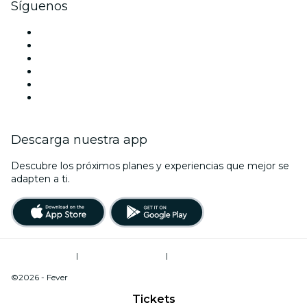
Síguenos
Facebook
X (Twitter)
Instagram
TikTok
LinkedIn
Youtube
Descarga nuestra app
Descubre los próximos planes y experiencias que mejor se
adapten a ti.
Términos de uso
|
Política de privacidad
|
Do Not Sell My Personal Information / Cookies Management
©2026 - Fever
Tickets