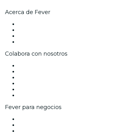
Acerca de Fever
Prensa
Únete al equipo
Tarjetas Regalo
Centro de asistencia
Colabora con nosotros
Gestiona tu evento
Publica tu evento
Eventos y beneficios para empresas
Programa de Afiliados
Programa de embajadores e influencers
Colaboraciones de marca
Fever para negocios
Eventos privados y entradas de grupo
Beneficios corporativos
Tarjetas y cupones de regalo corporativos