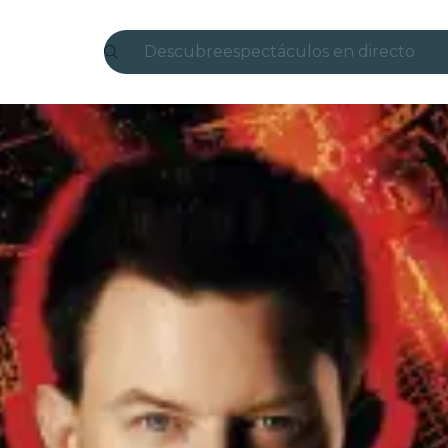
Descubre
espectáculos en directo
Madrid
candlelight
Londres
experiencias y ciudades
São Paulo
exposiciones
Seúl
recorridos por la ciudad
conciertos