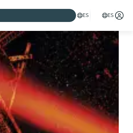
ES
ES