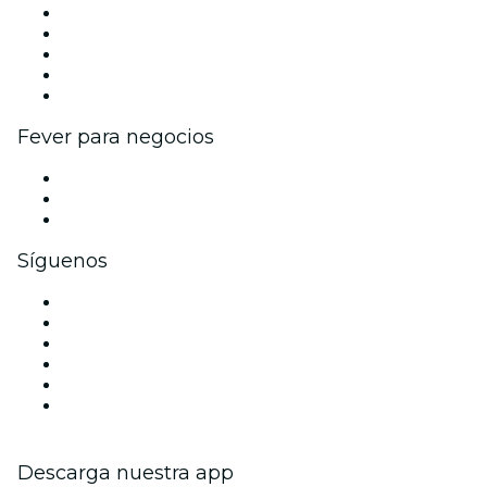
Publica tu evento
Eventos y beneficios para empresas
Programa de Afiliados
Programa de embajadores e influencers
Colaboraciones de marca
Fever para negocios
Eventos privados y entradas de grupo
Beneficios corporativos
Tarjetas y cupones de regalo corporativos
Síguenos
Facebook
X (Twitter)
Instagram
TikTok
LinkedIn
Youtube
Descarga nuestra app