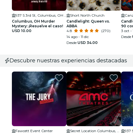
937 S 3rd St, Columbus, OH 43206, USA
Short North Church
Canz
Columbus, OH Murder
Candlelight: Queen vs.
Candl
Mystery: ¡Resuelve el caso!
ABBA
90 co
USD 10.00
4.8
(270)
3 oct -
14 ago - 11 dic
Desde
Desde
USD 34.00
Descubre nuestras experiencias destacadas
Fawcett Event Center
Secret Location Columbus, OH