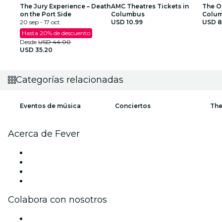
The Jury Experience – Death
AMC Theatres Tickets in
The O
on the Port Side
Columbus
Colum
20 sep - 17 oct
USD 10.99
malva
USD 8
Hasta 20% de descuento
Desde
USD 44.00
USD 35.20
Categorías relacionadas
Eventos de música
Conciertos
The
Acerca de Fever
Prensa
Únete al equipo
Tarjetas Regalo
Centro de asistencia
Colabora con nosotros
Gestiona tu evento