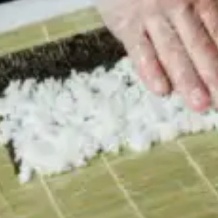
restaurantes
cine