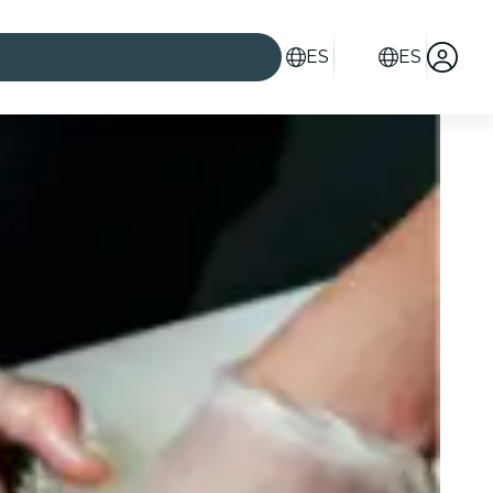
ES
ES