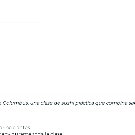
n Columbus, una clase de sushi práctica que combina sab
principiantes
ttany durante toda la clase