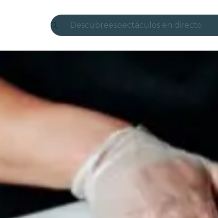
Descubre
espectáculos en directo
Madrid
candlelight
Londres
experiencias y ciudades
São Paulo
exposiciones
Seúl
recorridos por la ciudad
conciertos