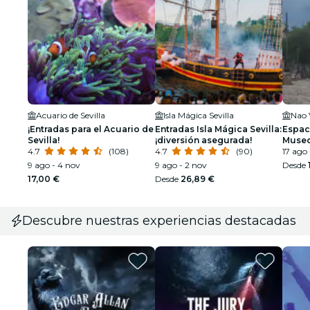
Acuario de Sevilla
Isla Mágica Sevilla
¡Entradas para el Acuario de
Entradas Isla Mágica Sevilla:
Espaci
Sevilla!
¡diversión asegurada!
Museo
4.7
(108)
4.7
(90)
Victor
17 ago 
9 ago - 4 nov
9 ago - 2 nov
Desde
17,00 €
Desde
26,89 €
Descubre nuestras experiencias destacadas