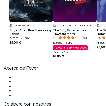
Teatro de Triana
Cartuja Center CITE Sevilla
Sala
Edgar Allan Poe Speakeasy
The Jury Experience –
The J
Sevilla
Travesía Mortal
Frank 
19 sept - 21 nov
4.2
(255)
Armst
4.6
35,00 €
12 sept - 15 ene
18 oct
25,00
Hasta 20% de descuento
Desde
23,50 €
18,80 €
Acerca de Fever
Prensa
Únete al equipo
Becas de Excelencia
Tarjetas Regalo
Centro de asistencia
Colabora con nosotros