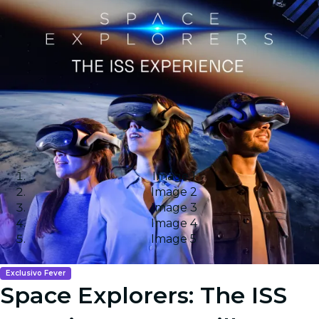
Image 1
Image 2
Image 3
Image 4
Image 5
Exclusivo Fever
Space Explorers: The ISS