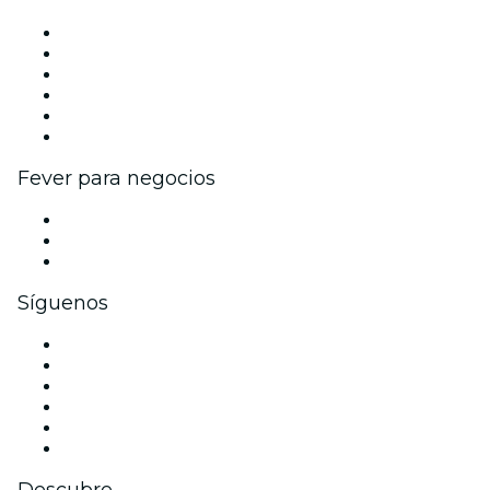
Gestiona tu evento
Publica tu evento
Eventos y beneficios para empresas
Programa de Afiliados
Programa de embajadores e influencers
Colaboraciones de marca
Fever para negocios
Eventos privados y entradas de grupo
Beneficios corporativos
Tarjetas y cupones de regalo corporativos
Síguenos
Facebook
X (Twitter)
Instagram
TikTok
LinkedIn
Youtube
Descubre