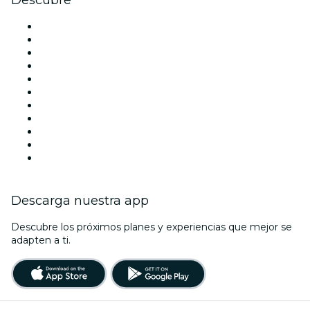
Locales y espacios de eventos en Sevilla
España
Hoy
Mañana
Esta semana
Este fin de semana
Halloween
San Valentín
Navidad
La La Love You
Viva Suecia
Descarga nuestra app
Descubre los próximos planes y experiencias que mejor se
adapten a ti.