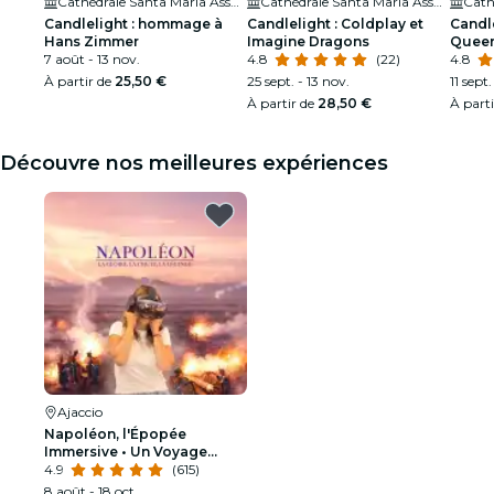
Cathédrale Santa Maria Assunta
Cathédrale Santa Maria Assunta
Candlelight : hommage à
Candlelight : Coldplay et
Candl
Hans Zimmer
Imagine Dragons
Quee
7 août - 13 nov.
4.8
(22)
4.8
À partir de
25,50 €
25 sept. - 13 nov.
11 sept.
À partir de
28,50 €
À part
Découvre nos meilleures expériences
Ajaccio
Napoléon, l'Épopée
Immersive • Un Voyage
immersif en réalité virtuelle
4.9
(615)
à Ajaccio
8 août - 18 oct.