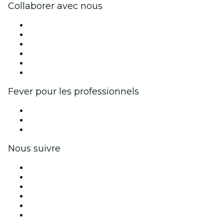
Collaborer avec nous
Fever Zone
Publiez votre événement
Événements d'entreprise et avantages
Programme d'affiliation
Programme d'ambassadeurs et d'influenceurs
Partenariats avec des marques
Fever pour les professionnels
Événements privés et billets de groupe
Avantages pour les entreprises
Coupons et cartes cadeaux pour les entreprises
Nous suivre
Facebook
X (Twitter)
Instagram
TikTok
LinkedIn
Youtube