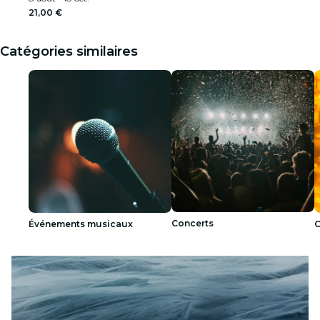
21,00 €
Catégories similaires
Concerts
Événements musicaux
C