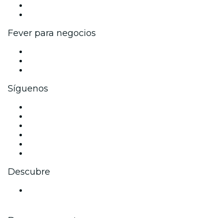
Programa de embajadores e influencers
Colaboraciones de marca
Fever para negocios
Eventos privados y entradas de grupo
Beneficios corporativos
Tarjetas y cupones de regalo corporativos
Síguenos
Facebook
X (Twitter)
Instagram
TikTok
LinkedIn
Youtube
Descubre
Locales y espacios de eventos en Atenas