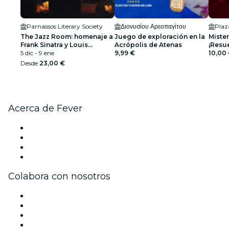
Parnassos Literary Society
Διονυσίου Αρεοπαγίτου
The Jazz Room: homenaje a
Juego de exploración en la
Mister
Frank Sinatra y Louis
Acrópolis de Atenas
¡Resue
Armstrong
5 dic - 9 ene
9,99 €
10,00
Desde
23,00 €
Acerca de Fever
Prensa
Únete al equipo
Tarjetas Regalo
Centro de asistencia
Colabora con nosotros
Gestiona tu evento
Publica tu evento
Eventos y beneficios para empresas
Programa de Afiliados