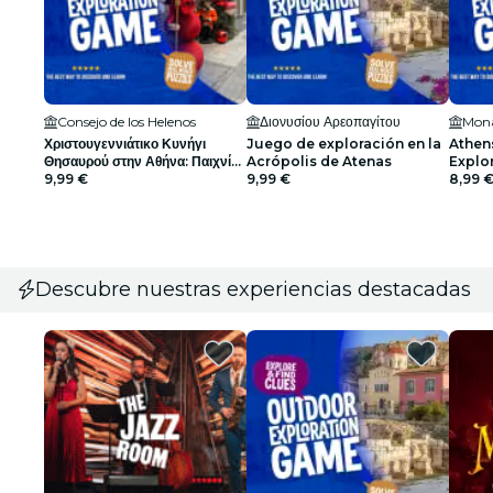
Consejo de los Helenos
Διονυσίου Αρεοπαγίτου
Mona
Χριστουγεννιάτικο Κυνήγι
Juego de exploración en la
Athen
Θησαυρού στην Αθήνα: Παιχνίδι
Acrópolis de Atenas
Explor
Εξερεύνησης σε Εξωτερικό
9,99 €
9,99 €
8,99 
Χώρο
Descubre nuestras experiencias destacadas