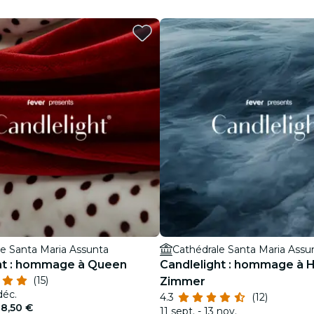
restaurants
cinéma
le Santa Maria Assunta
Cathédrale Santa Maria Assu
ht : hommage à Queen
Candlelight : hommage à 
(15)
Zimmer
déc.
4.3
(12)
8,50 €
11 sept. - 13 nov.