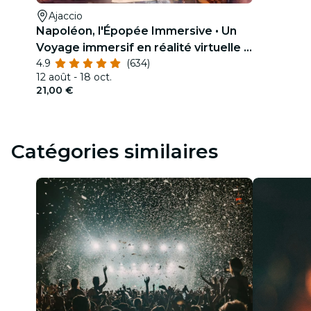
Ajaccio
Napoléon, l'Épopée Immersive • Un
Voyage immersif en réalité virtuelle à
4.9
(634)
Ajaccio
12 août - 18 oct.
21,00 €
Catégories similaires