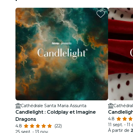
Cathédrale Santa Maria Assunta
Cathédra
Candlelight : Coldplay et Imagine
Candlelig
4.8
Dragons
11 sept. - 11 
4.8
(22)
À partir de
2
25 sept. - 13 nov.