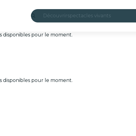
Découvrir
spectacles vivants
Madrid
ets disponibles pour le moment.
Candlelight
Londres
expériences et villes
ets disponibles pour le moment.
São Paulo
expositions
Séoul
visites urbaines
concerts