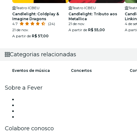
Teatro ICBEU
Teatro ICBEU
Teat
Candlelight: Coldplay &
Candlelight: Tributo aos
Candle
Imagine Dragons
Metallica
Linkin
4.7
(24)
21 de nov.
4 de se
21 de nov.
A partir de
R$ 55,00
A part
A partir de
R$ 57,00
Categorias relacionadas
Eventos de música
Concertos
Con
Sobre a Fever
Imprensa
Carreiras
Cartões-Presente
Central de Ajuda
Colabore conosco