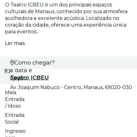
O Teatro ICBEU é um dos principais espaços
culturais de Manaus, conhecido por sua atmosfera
acolhedora e excelente acústica. Localizado no
coração da cidade, oferece uma experiência única
para eventos...
Ler mais
Selecione
Como chegar?
a data e
Teatro ICBEU
opção
Av. Joaquim Nabuco - Centro, Manaus, 69020-030
Meia
Entrada
/ Idoso
Entrada
Social
Ingresso