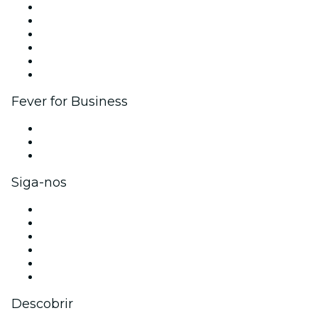
Gerencie seu evento
Publique seu evento
Eventos corporativos e benefícios
Programa de Afiliados
Programa de embaixadores e influencers
Parcerias
Fever for Business
Eventos privados e ingressos para grupos
Benefícios para as empresas
Cartões-presente e vouchers para empresas
Siga-nos
Facebook
X (Twitter)
Instagram
TikTok
LinkedIn
YouTube
Descobrir