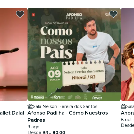
Sala Nelson Pereira dos Santos
Sal
allet Dalal
Afonso Padilha - Cómo Nuestros
Ahora
8 oct 
Padres
Desd
9 ago
Desde
BRL 80,00