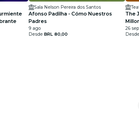
Sala Nelson Pereira dos Santos
Tea
Durmiente
Afonso Padilha - Cómo Nuestros
The J
brante
Padres
Millo
9 ago
26 sep
Desde
BRL 80,00
Desd