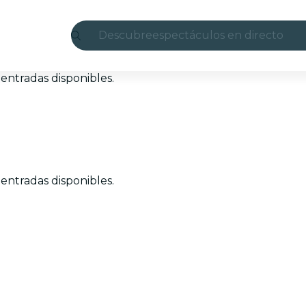
Descubre
espectáculos en directo
Madrid
entradas disponibles.
candlelight
Londres
experiencias y ciudades
entradas disponibles.
São Paulo
exposiciones
Seúl
recorridos por la ciudad
conciertos