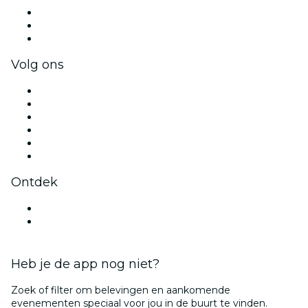
Privé-evenementen & tickets voor groepen
Bedrijfsvoordelen
Cadeaubonnen & vouchers voor bedrijven
Volg ons
Facebook
X (Twitter)
Instagram
TikTok
LinkedIn
YouTube
Ontdek
Evenementenlocaties in Groningen
Nederland
Heb je de app nog niet?
Zoek of filter om belevingen en aankomende
evenementen speciaal voor jou in de buurt te vinden.