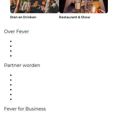
Eten en Drinken
Restaurant & Show
Over Fever
Pers
Kom bij ons werken
Cadeaubonnen
Helpcentrum
Partner worden
Beheer je evenement
Publiceer je evenement
Bedrijfsevenementen & -voordelen
Affiliate programma
Programma voor Ambassadeurs en Influencers
Samenwerkingen
Fever for Business