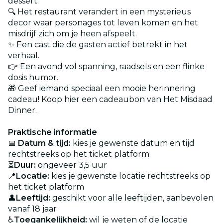
dessert.
🔍 Het restaurant verandert in een mysterieus
decor waar personages tot leven komen en het
misdrijf zich om je heen afspeelt.
✨ Een cast die de gasten actief betrekt in het
verhaal.
👉 Een avond vol spanning, raadsels en een flinke
dosis humor.
🎁 Geef iemand speciaal een mooie herinnering
cadeau! Koop hier een cadeaubon van Het Misdaad
Dinner.
Praktische informatie
📅
Datum & tijd:
kies je gewenste datum en tijd
rechtstreeks op het ticket platform
⏳
Duur:
ongeveer 3,5 uur
📍
Locatie:
kies je gewenste locatie rechtstreeks op
het ticket platform
👤
Leeftijd:
geschikt voor alle leeftijden, aanbevolen
vanaf 18 jaar
♿
Toegankelijkheid:
wil je weten of de locatie