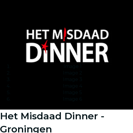
Image 1
Image 2
Image 3
Image 4
Image 5
Image 6
Het Misdaad Dinner -
Groningen