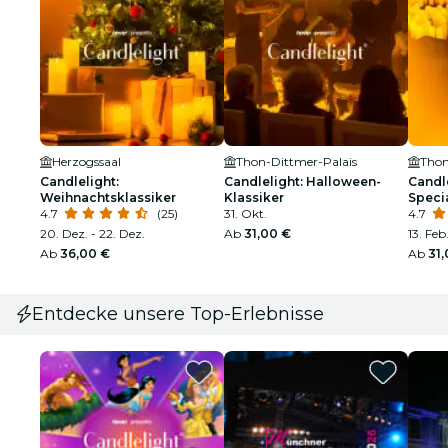
Herzogssaal
Thon-Dittmer-Palais
Thon
Candlelight:
Candlelight: Halloween-
Candle
Weihnachtsklassiker
Klassiker
Speci
4.7
(25)
31. Okt.
4.7
20. Dez. - 22. Dez.
Ab
31,00 €
13. Feb
Ab
36,00 €
Ab
31
Entdecke unsere Top-Erlebnisse