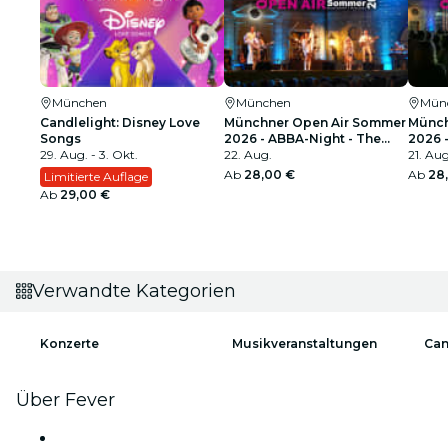
München
München
Mün
Candlelight: Disney Love
Münchner Open Air Sommer
Münch
Songs
2026 - ABBA-Night - The
2026 -
29. Aug. - 3. Okt.
Tribute Concert
22. Aug.
perfo
21. Aug
Ab
28,00 €
Ab
28
Limitierte Auflage
Ab
29,00 €
Verwandte Kategorien
Konzerte
Musikveranstaltungen
Can
Über Fever
Presse