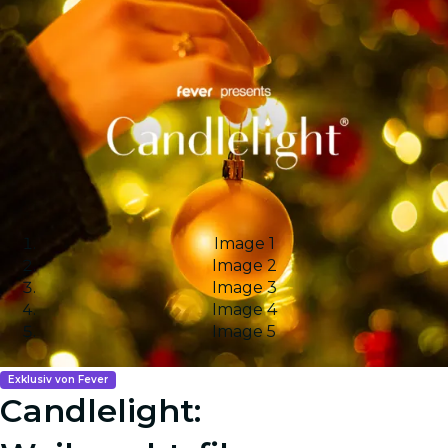
Image 1
Image 2
Image 3
Image 4
Image 5
Exklusiv von Fever
Candlelight: