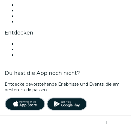
Instagram
TikTok
LinkedIn
YouTube
Entdecken
Veranstaltungsorte in Regensburg
Deutschland
Bubble Planet Köln
Du hast die App noch nicht?
Entdecke bevorstehende Erlebnisse und Events, die am
besten zu dir passen.
Allgemeine Geschäftsbedingungen
|
Datenschutzerklärung
|
Cookie-Verwaltung