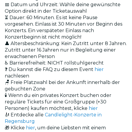
📅 Datum und Uhrzeit: Wähle deine gewünschte
Option direkt in der Ticketauswahl
⏳ Dauer: 60 Minuten. Es ist keine Pause
vorgesehen. Einlass ist 30 Minuten vor Beginn des
Konzerts. Ein verspäteter Einlass nach
Konzertbeginn ist nicht möglich!
👤 Altersbeschränkung: Kein Zutritt unter 8 Jahren.
Zutritt unter 16 Jahren nur in Begleitung einer
erwachsenen Person
♿ Barrierefreiheit: NICHT rollstuhlgerecht
❓ Du kannst die FAQ zu diesem Event
hier
nachlesen
🪑 Freie Platzwahl bei der Ankunft innerhalb der
gebuchten Zone
🕯️ Wenn du ein privates Konzert buchen oder
reguläre Tickets für eine Großgruppe (+30
Personen) kaufen möchtest, klicke
hier
🎻 Entdecke alle
Candlelight-Konzerte in
Regensburg
🎁 Klicke
hier
, um deine Liebsten mit einem