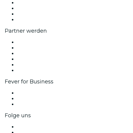
Wir stellen ein!
Impressum
Geschenkgutscheine
Hilfe-Center
Partner werden
Fever Zone
Veröffentliche dein Event
Firmenevents & -vorteile
Affiliate-Programm
Botschafter & Influencer-Programm
Markenpartnerschaften
Fever for Business
Privatveranstaltungen & Gruppentickets
Firmenvorteile
Firmengeschenkkarten und -gutscheine
Folge uns
Facebook
X (Twitter)