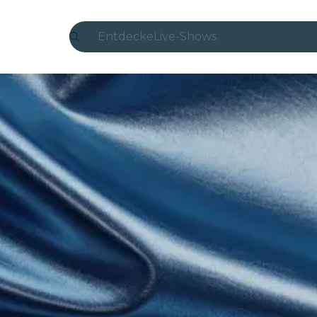
Entdecke
Live-Shows
Madrid
Candlelight
London
Erlebnisse und Städte
São Paulo
Seoul
Stadttouren
Konzerte