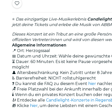
⭐
Das einzigartige Live-Musikerlebnis
Candlelight
jetzt deine Tickets und erlebe die Musik von ABB
Dieses Konzert ist ein Tribut an eine große Persön
offiziellen Vertreter:innen und wird von diesen w
Allgemeine Informationen
📍 Ort: Herzogssaal
📅 Datum und Uhrzeit: Wähle deine gewünschte O
⏳ Dauer: 60 Minuten. Es ist keine Pause vorgesehe
möglich!
👤 Altersbeschränkung: Kein Zutritt unter 8 Jahr
♿ Barrierefreiheit: NICHT rollstuhlgerecht
❓ Du kannst die FAQ zu diesem Event
hier
nachle
🪑 Freie Platzwahl bei der Ankunft innerhalb de
🕯️ Wenn du ein privates Konzert buchen oder reg
🎻 Entdecke alle
Candlelight-Konzerte in Regens
🎁 Klicke
hier
, um deine Liebsten mit einem Gesc