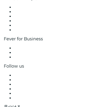
イベントの管理
イベントを掲載する
企業向けイベント＆福利厚生
アフィリエイト・プログラム
アンバサダー＆インフルエンサープログラム
ブランドパートナーシップ
Fever for Business
プライベートイベント＆グループチケット
福利厚生
法人向けギフトカード＆クーポン
Follow us
Facebook
X (Twitter)
Instagram
TikTok
LinkedIn
YouTube
見つける