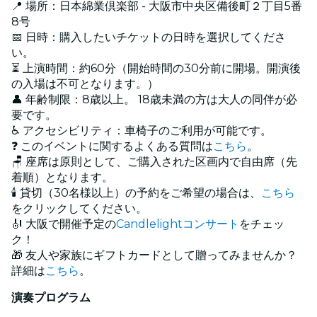
📍 場所：日本綿業倶楽部 - 大阪市中央区備後町２丁目5番
8号
📅 日時：購入したいチケットの日時を選択してくださ
い。
⏳ 上演時間：約60分（開始時間の30分前に開場。開演後
の入場は不可となります。）
👤 年齢制限：8歳以上。 18歳未満の方は大人の同伴が必
要です。
♿ アクセシビリティ：車椅子のご利用が可能です。
❓ このイベントに関するよくある質問は
こちら
。
🪑 座席は原則として、ご購入された区画内で自由席（先
着順）となります。
🕯️ 貸切（30名様以上）の予約をご希望の場合は、
こちら
をクリックしてください。
🎻 大阪で開催予定の
Candlelightコンサート
をチェッ
ク！
🎁 友人や家族にギフトカードとして贈ってみませんか？
詳細は
こちら
。
演奏プログラム