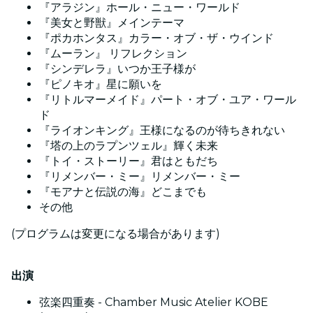
『アラジン』ホール・ニュー・ワールド
『美女と野獣』メインテーマ
『ポカホンタス』カラー・オブ・ザ・ウインド
『ムーラン』 リフレクション
『シンデレラ』いつか王子様が
『ピノキオ』星に願いを
『リトルマーメイド』パート・オブ・ユア・ワール
ド
『ライオンキング』王様になるのが待ちきれない
『塔の上のラプンツェル』輝く未来
『トイ・ストーリー』君はともだち
『リメンバー・ミー』リメンバー・ミー
『モアナと伝説の海』どこまでも
その他
(プログラムは変更になる場合があります)
出演
弦楽四重奏 - Chamber Music Atelier KOBE