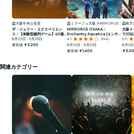
大阪中央公会堂
ミラージュ大阪 (MIRRORGE OSAKA)
枚方
ザ・ジュリー・エクスペリエン
MIRRORGE OSAKA：
大阪イ
ス：【体験型裁判ゲーム】40億
Enchantry Aquatica (エンチャ
で25
円のダイヤモンド強盗事件
8月23日 - 9月25日
ントリー・アクアティカ)
4.1
(144)
5.0
最安値
￥3,200
8月10日 - 8月31日
8月9日 
最安値
￥1,400
￥3,0
関連カテゴリー