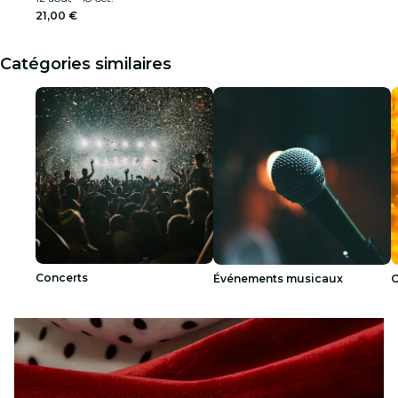
21,00 €
Catégories similaires
Concerts
Événements musicaux
C