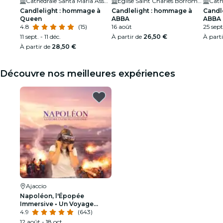
Cathédrale Santa Maria Assunta
Eglise Saint Charles Borromée - San Carlu
Candlelight : hommage à
Candlelight : hommage à
Candl
Queen
ABBA
ABBA
4.8
(15)
16 août
25 sept
11 sept. - 11 déc.
À partir de
26,50 €
À part
À partir de
28,50 €
Découvre nos meilleures expériences
Ajaccio
Napoléon, l'Épopée
Immersive • Un Voyage
immersif en réalité virtuelle
4.9
(643)
à Ajaccio
12 août - 18 oct.