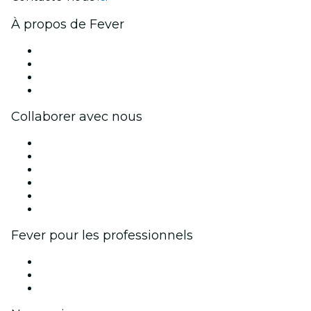
À propos de Fever
Presse
Travailler chez Fever
Cartes-cadeaux
Centre d'aide
Collaborer avec nous
Fever Zone
Publiez votre événement
Événements d'entreprise et avantages
Programme d'affiliation
Programme d'ambassadeurs et d'influenceurs
Partenariats avec des marques
Fever pour les professionnels
Événements privés et billets de groupe
Avantages pour les entreprises
Coupons et cartes cadeaux pour les entreprises