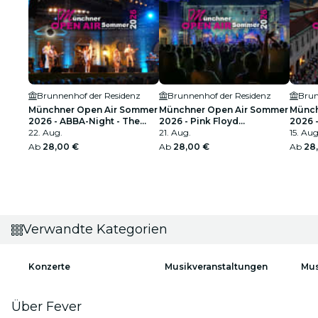
Brunnenhof der Residenz
Brunnenhof der Residenz
Brun
Münchner Open Air Sommer
Münchner Open Air Sommer
Münch
2026 - ABBA-Night - The
2026 - Pink Floyd
2026 -
Tribute Concert
22. Aug.
performed by "echoes"
21. Aug.
Collin
15. Aug
Ab
28,00 €
Ab
28,00 €
Ab
28
Verwandte Kategorien
Konzerte
Musikveranstaltungen
Mus
Über Fever