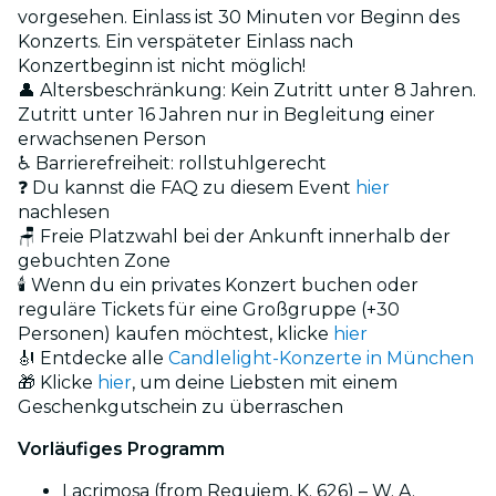
vorgesehen. Einlass ist 30 Minuten vor Beginn des
Konzerts. Ein verspäteter Einlass nach
Konzertbeginn ist nicht möglich!
👤 Altersbeschränkung: Kein Zutritt unter 8 Jahren.
Zutritt unter 16 Jahren nur in Begleitung einer
erwachsenen Person
♿ Barrierefreiheit: rollstuhlgerecht
❓ Du kannst die FAQ zu diesem Event
hier
nachlesen
🪑 Freie Platzwahl bei der Ankunft innerhalb der
gebuchten Zone
🕯️ Wenn du ein privates Konzert buchen oder
reguläre Tickets für eine Großgruppe (+30
Personen) kaufen möchtest, klicke
hier
🎻 Entdecke alle
Candlelight-Konzerte in München
🎁 Klicke
hier
, um deine Liebsten mit einem
Geschenkgutschein zu überraschen
Vorläufiges Programm
Lacrimosa (from Requiem, K. 626) – W. A.