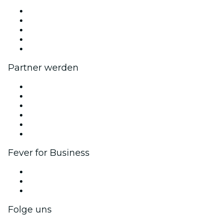
Presse
Wir stellen ein!
Impressum
Geschenkgutscheine
Hilfe-Center
Partner werden
Fever Zone
Veröffentliche dein Event
Firmenevents & -vorteile
Affiliate-Programm
Botschafter & Influencer-Programm
Markenpartnerschaften
Fever for Business
Privatveranstaltungen & Gruppentickets
Firmenvorteile
Firmengeschenkkarten und -gutscheine
Folge uns