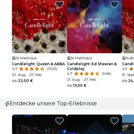
St Matthäus
St Matthäus
Candlelight: Queen & ABBA
Candlelight: Ed Sheeran &
Candl
4.7
(1029)
Coldplay
4.9
4.7
(948)
22. Aug. - 27. Feb.
19. Sep
21. Aug. - 27. Feb.
Ab
22,00 €
Ab
24
Ab
19,50 €
Entdecke unsere Top-Erlebnisse