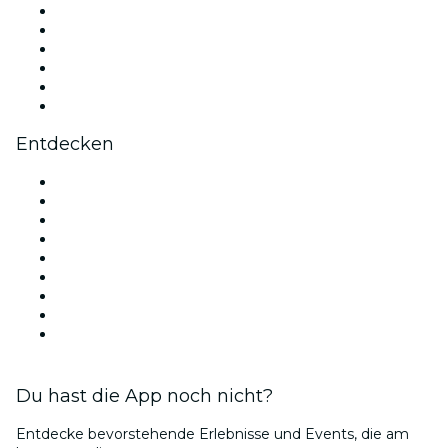
Facebook
X (Twitter)
Instagram
TikTok
LinkedIn
YouTube
Entdecken
Veranstaltungsorte in München
Deutschland
Heute
Morgen
Diese Woche
Dieses Wochenende
Valentinstag
Weihnachts
Bubble Planet Köln
Du hast die App noch nicht?
Entdecke bevorstehende Erlebnisse und Events, die am