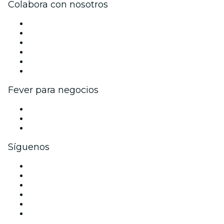
Colabora con nosotros
Gestiona tu evento
Publica tu evento
Eventos y beneficios para empresas
Programa de Afiliados
Programa de embajadores e influencers
Colaboraciones de marca
Fever para negocios
Eventos privados y entradas de grupo
Beneficios corporativos
Tarjetas y cupones de regalo corporativos
Síguenos
Facebook
X (Twitter)
Instagram
TikTok
LinkedIn
Youtube