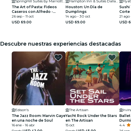
SpringHill Suites by Marriott Dallas Downtown/West End
Hampton Inn & Suites Dallas Downtown
Hyat
The Art of Pasta: Fideos
Houston: Un Día de
Sushi 
Caseros con Alfredo -
Dumplings
Corte
Dallas
26 sep - 11 oct
14 ago - 30 oct
21 ago 
USD 69.00
USD 69.00
USD 6
Descubre nuestras experiencias destacadas
Edison's
The Artisan
Irvi
The Jazz Room: Marvin Gaye
Yacht Rock Under the Stars
Ballet
en una noche de Soul
en The Artisan
Durmi
16 ene - 16 abr
15 oct
espec
4.4
Desde
USD 42.00
Desde
USD 45.00
26 sep