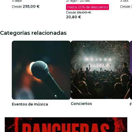
2026
11 sept
21 ago - 20 dic
Cami
3 oct
Desde
295,00 €
Desde
Hasta 20% de descuento
Desde
26,00 €
20,80 €
Categorías relacionadas
Conciertos
Eventos de música
F