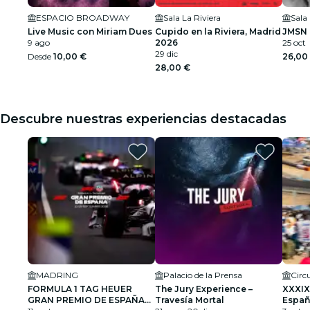
ESPACIO BROADWAY
Sala La Riviera
Sala
Live Music con Miriam Dues
Cupido en la Riviera, Madrid
JMSN 
9 ago
2026
25 oct
29 dic
Desde
10,00 €
26,00
28,00 €
Descubre nuestras experiencias destacadas
MADRING
Palacio de la Prensa
FORMULA 1 TAG HEUER
The Jury Experience –
XXXIX
GRAN PREMIO DE ESPAÑA
Travesía Mortal
Españ