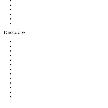
Facebook
X (Twitter)
Instagram
TikTok
LinkedIn
Youtube
Descubre
Locales y espacios de eventos en Madrid
España
Hoy
Mañana
Esta semana
Este fin de semana
Halloween
San Valentín
Team Building Madrid
La La Love You
Viva Suecia
Navidad
Año Nuevo