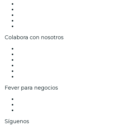
Prensa
Únete al equipo
Becas de Excelencia
Tarjetas Regalo
Centro de asistencia
Colabora con nosotros
Gestiona tu evento
Publica tu evento
Eventos y beneficios para empresas
Programa de Afiliados
Programa de embajadores e influencers
Colaboraciones de marca
Fever para negocios
Eventos privados y entradas de grupo
Beneficios corporativos
Tarjetas y cupones de regalo corporativos
Síguenos