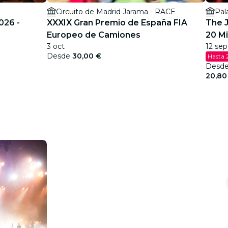
Circuito de Madrid Jarama - RACE
Pal
026 -
XXXIX Gran Premio de España FIA
The J
Europeo de Camiones
20 Mi
3 oct
12 sept
Desde
30,00 €
Hasta 
Desd
20,80