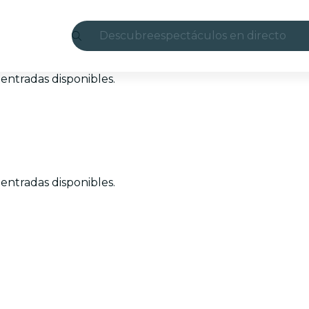
Descubre
espectáculos en directo
Madrid
entradas disponibles.
candlelight
Londres
experiencias y ciudades
entradas disponibles.
São Paulo
exposiciones
Seúl
recorridos por la ciudad
conciertos