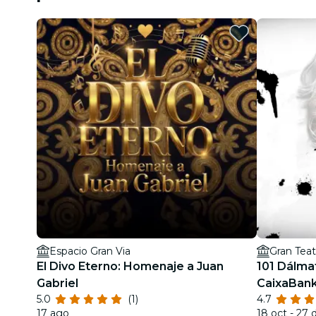
Espacio Gran Via
Gran Teat
El Divo Eterno: Homenaje a Juan
101 Dálma
Gabriel
CaixaBank
5.0
(1)
4.7
17 ago
18 oct - 27 