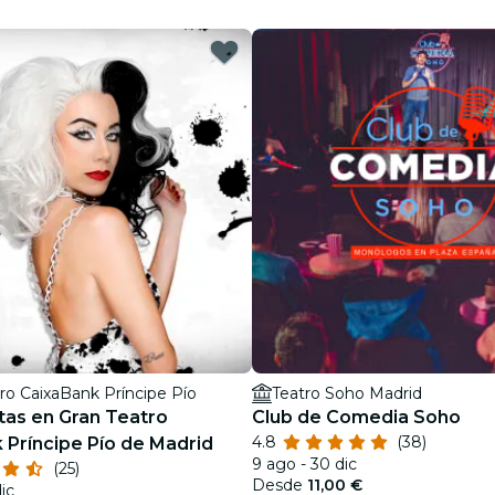
restaurantes
cine
ro CaixaBank Príncipe Pío
Teatro Soho Madrid
tas en Gran Teatro
Club de Comedia Soho
4.8
(38)
 Príncipe Pío de Madrid
9 ago - 30 dic
(25)
Desde
11,00 €
dic