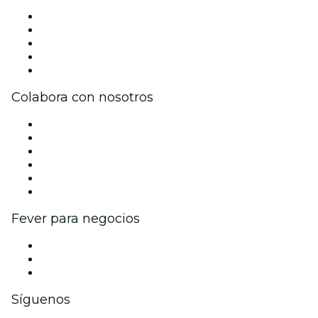
Prensa
Únete al equipo
Becas de Excelencia
Tarjetas Regalo
Centro de asistencia
Colabora con nosotros
Gestiona tu evento
Publica tu evento
Eventos y beneficios para empresas
Programa de Afiliados
Programa de embajadores e influencers
Colaboraciones de marca
Fever para negocios
Eventos privados y entradas de grupo
Beneficios corporativos
Tarjetas y cupones de regalo corporativos
Síguenos