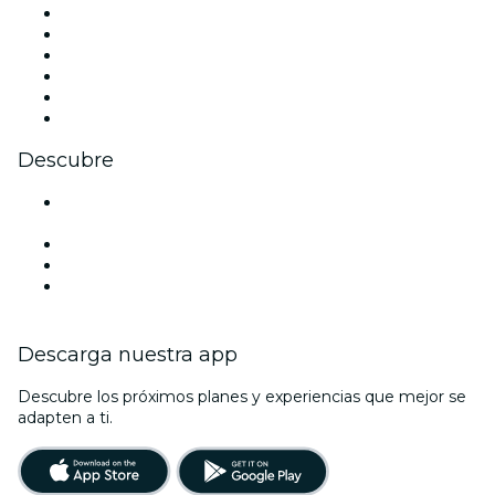
Facebook
X (Twitter)
Instagram
TikTok
LinkedIn
Youtube
Descubre
Locales y espacios de eventos en Santiago de
Compostela
España
La La Love You
Viva Suecia
Descarga nuestra app
Descubre los próximos planes y experiencias que mejor se
adapten a ti.