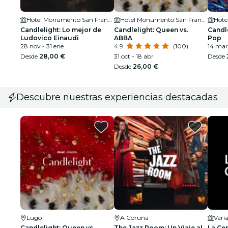
Hotel Monumento San Francisco, Santiago de Compostela
Hotel Monumento San Francisco, Santiago de Compostela
Candlelight: Lo mejor de
Candlelight: Queen vs.
Candle
Ludovico Einaudi
ABBA
Pop
28 nov - 31 ene
4.9
(100)
14 mar
Desde
28,00 €
31 oct - 18 abr
Desde
Desde
26,00 €
Descubre nuestras experiencias destacadas
Lugo
A Coruña
Varia
Candlelight: Queen vs.
The Jazz Room: Un Viaje al
La Ce