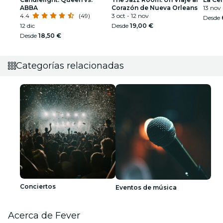
ABBA
Corazón de Nueva Orleans
13 nov
4.4
(49)
3 oct - 12 nov
Desde
12 dic
Desde
19,00 €
Desde
18,50 €
Categorías relacionadas
Conciertos
Eventos de música
Acerca de Fever