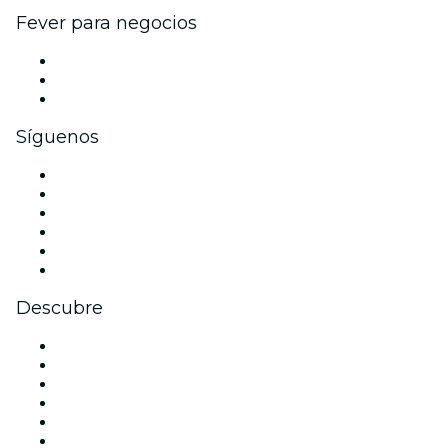
Fever para negocios
Eventos privados y entradas de grupo
Beneficios corporativos
Tarjetas y cupones de regalo corporativos
Síguenos
Facebook
X (Twitter)
Instagram
TikTok
LinkedIn
Youtube
Descubre
Locales y espacios de eventos en A Coruña
España
Halloween
Navidad
La La Love You
Viva Suecia