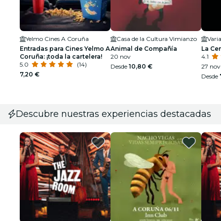
Yelmo Cines A Coruña
Casa de la Cultura Vimianzo
Varia
Entradas para Cines Yelmo A
Animal de Compañía
La Ce
Coruña: ¡toda la cartelera!
20 nov
4.1
5.0
(14)
Desde
10,80 €
27 nov 
7,20 €
Desde
Descubre nuestras experiencias destacadas