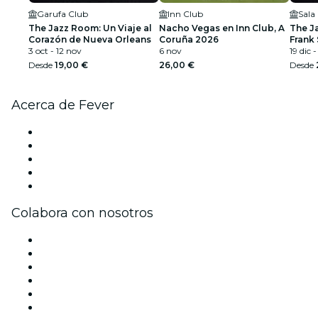
Garufa Club
Inn Club
Sala
The Jazz Room: Un Viaje al
Nacho Vegas en Inn Club, A
The J
Corazón de Nueva Orleans
Coruña 2026
Frank 
3 oct - 12 nov
6 nov
Armst
19 dic -
Desde
19,00 €
26,00 €
Desde
Acerca de Fever
Prensa
Únete al equipo
Becas de Excelencia
Tarjetas Regalo
Centro de asistencia
Colabora con nosotros
Gestiona tu evento
Publica tu evento
Eventos y beneficios para empresas
Programa de Afiliados
Programa de embajadores e influencers
Colaboraciones de marca