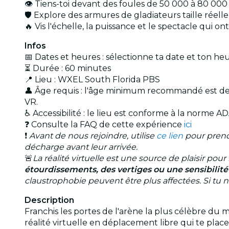
👁️ Tiens-toi devant des foules de 50 000 à 80 00
🛡️ Explore des armures de gladiateurs taille réell
🔥 Vis l'échelle, la puissance et le spectacle qui o
Infos
📅 Dates et heures : sélectionne ta date et ton he
⏳ Durée : 60 minutes
📍 Lieu : WXEL South Florida PBS
👤 Âge requis : l'âge minimum recommandé est de 12
VR.
♿ Accessibilité : le lieu est conforme à la norme A
❓ Consulte la FAQ de cette expérience
ici
❗
Avant de nous rejoindre, utilise
ce lien
pour prend
décharge avant leur arrivée.
🚨
La réalité virtuelle est une source de plaisir pou
étourdissements, des vertiges ou une sensibili
claustrophobie peuvent être plus affectées. Si tu 
Description
Franchis les portes de l'arène la plus célèbre d
réalité virtuelle en déplacement libre qui te pla