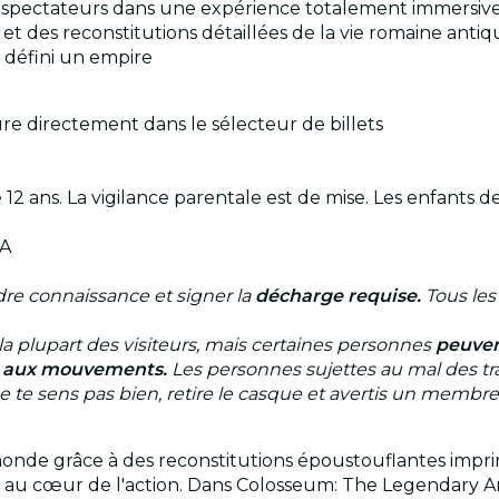
0 spectateurs dans une expérience totalement immersive 
e et des reconstitutions détaillées de la vie romaine anti
nt défini un empire
ure directement dans le sélecteur de billets
 ans. La vigilance parentale est de mise. Les enfants de
DA
re connaissance et signer la
décharge requise.
Tous les
r la plupart des visiteurs, mais certaines personnes
peuvent
té aux mouvements.
Les personnes sujettes au mal des trans
ne te sens pas bien, retire le casque et avertis un membr
u monde grâce à des reconstitutions époustouflantes imp
ce au cœur de l'action. Dans Colosseum: The Legendary Ar