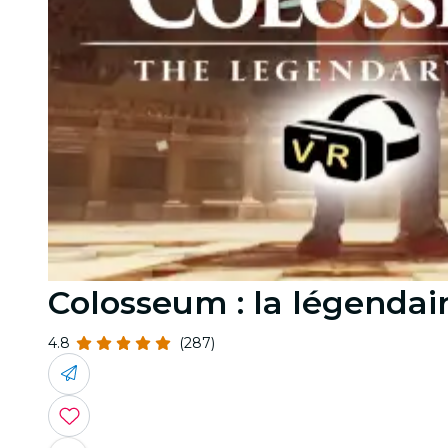
Colosseum : la légendai
4.8
(287)