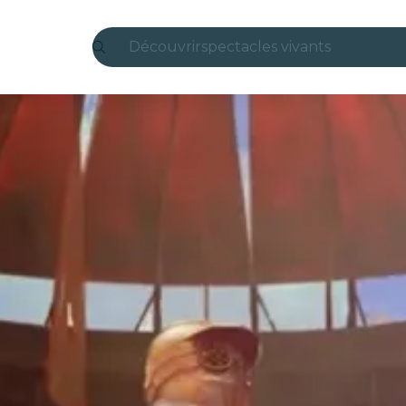
Découvrir
spectacles vivants
Madrid
Candlelight
Londres
expériences et villes
São Paulo
expositions
Séoul
visites urbaines
concerts