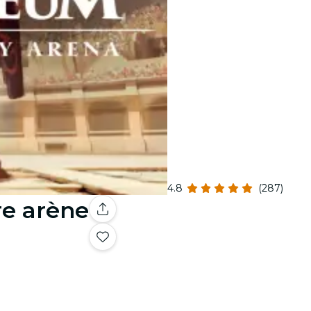
4.8
(287)
re arène