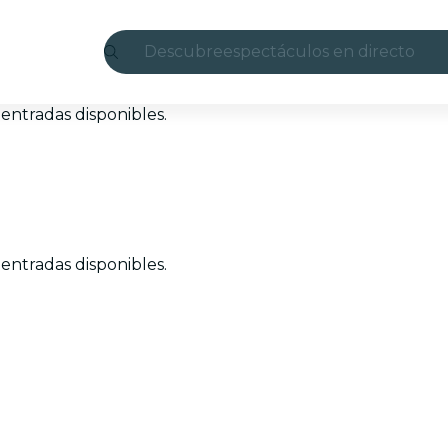
Descubre
espectáculos en directo
Madrid
entradas disponibles.
candlelight
Londres
experiencias y ciudades
entradas disponibles.
São Paulo
exposiciones
Seúl
recorridos por la ciudad
conciertos