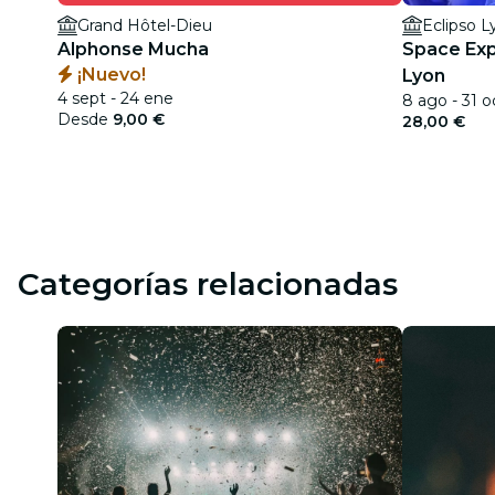
Grand Hôtel-Dieu
Eclipso L
Alphonse Mucha
Space Expl
¡Nuevo!
Lyon
4 sept - 24 ene
8 ago - 31 o
Desde
9,00 €
28,00 €
Categorías relacionadas