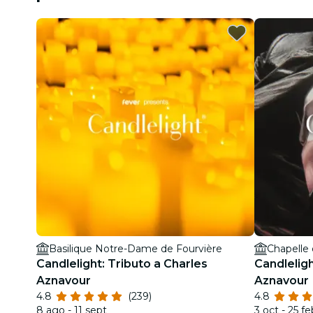
Basilique Notre-Dame de Fourvière
Chapelle d
Candlelight: Tributo a Charles
Candleligh
Aznavour
Aznavour
4.8
(239)
4.8
8 ago - 11 sept
3 oct - 25 fe