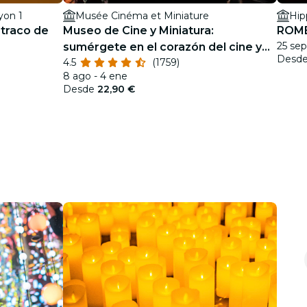
yon 1
Musée Cinéma et Miniature
Hip
atraco de
Museo de Cine y Miniatura:
ROME
25 sep
sumérgete en el corazón del cine y
Desd
4.5
(1759)
los efectos especiales
8 ago - 4 ene
Desde
22,90 €