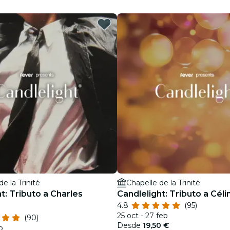
restaurantes
cine
e la Trinité
Chapelle de la Trinité
t: Tributo a Charles
Candlelight: Tributo a Céli
4.8
(95)
25 oct - 27 feb
(90)
Desde
19,50 €
b