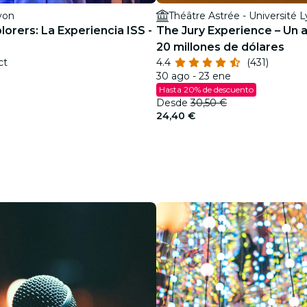
yon
Théâtre Astrée - Université L
orers: La Experiencia ISS -
The Jury Experience – Un 
20 millones de dólares
ct
4.4
(431)
30 ago - 23 ene
Hasta 20% de descuento
Desde
30,50 €
24,40 €