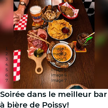
Image 1
Image 2
Image 3
Image 4
Image 5
Image 6
Image 7
Soirée dans le meilleur bar
à bière de Poissy!