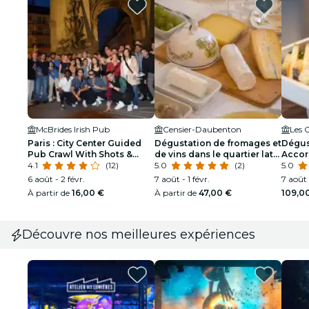
McBrides Irish Pub
Censier-Daubenton
Les 
Paris : City Center Guided
Dégustation de fromages et
Dégus
Pub Crawl With Shots &
de vins dans le quartier latin
Accor
Entrée du club
4.1
(12)
avec le chef Alex
5.0
(2)
frança
5.0
6 août - 2 févr.
7 août - 1 févr.
7 août 
À partir de
16,00 €
À partir de
47,00 €
109,0
Découvre nos meilleures expériences