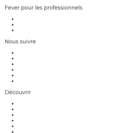
Fever pour les professionnels
Événements privés et billets de groupe
Avantages pour les entreprises
Coupons et cartes cadeaux pour les entreprises
Nous suivre
Facebook
X (Twitter)
Instagram
TikTok
LinkedIn
Youtube
Découvrir
Lieux d'événements à Paris
France
Aujourd'hui
Demain
Cette semaine
Ce week-end