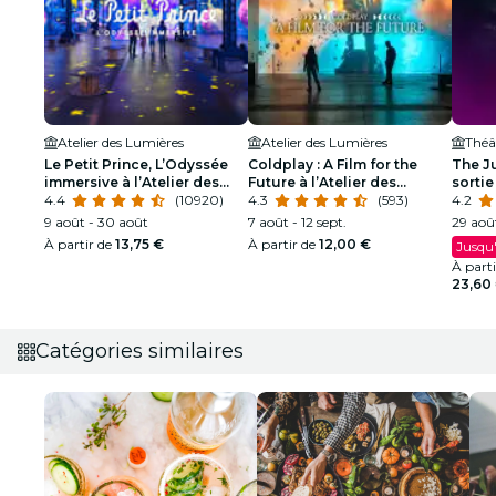
Atelier des Lumières
Atelier des Lumières
Théât
Le Petit Prince, L’Odyssée
Coldplay : A Film for the
The J
immersive à l’Atelier des
Future à l’Atelier des
sortie
Lumières
4.4
(10920)
Lumières
4.3
(593)
4.2
9 août - 30 août
7 août - 12 sept.
29 août
À partir de
13,75 €
À partir de
12,00 €
Jusqu'
À part
23,60
Catégories similaires