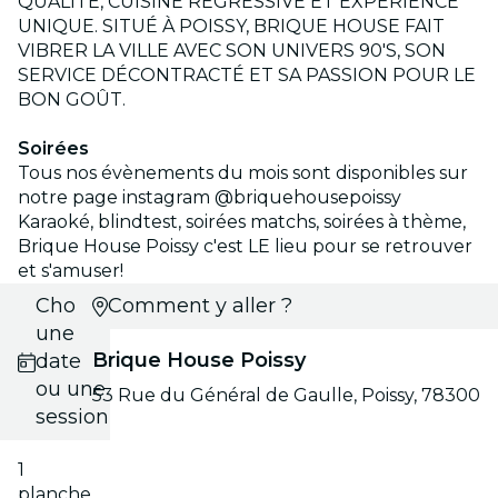
QUALITÉ, CUISINE RÉGRESSIVE ET EXPÉRIENCE
UNIQUE. SITUÉ À POISSY, BRIQUE HOUSE FAIT
VIBRER LA VILLE AVEC SON UNIVERS 90'S, SON
SERVICE DÉCONTRACTÉ ET SA PASSION POUR LE
BON GOÛT.
Soirées
Tous nos évènements du mois sont disponibles sur
notre page instagram @briquehousepoissy
Karaoké, blindtest, soirées matchs, soirées à thème,
Brique House Poissy c'est LE lieu pour se retrouver
et s'amuser!
Choisis
Comment y aller ?
une
Brique House Poissy
date
ou une
53 Rue du Général de Gaulle, Poissy, 78300
session
1
planche